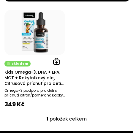
V
ý
p
i
s
p
r
o
d
Skladem
u
Kids Omega-3, DHA + EPA,
k
MCT + Rakytníkový olej,
t
Citrusová příchuť pro děti
ů
od 1 roku
Omega-3 podpora pro děti s
příchutí citrón/pomeranč Kapky
s obsahem omega-3 mastných
349 Kč
kyselin DHA a EPA...
1
položek celkem
O
v
l