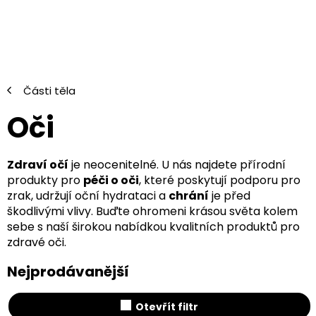
Přejít
na
obsah
Části těla
Oči
Zdraví očí
je neocenitelné. U nás najdete přírodní
produkty pro
péči o oči
, které poskytují podporu pro
zrak, udržují oční hydrataci a
chrání
je před
škodlivými vlivy. Buďte ohromeni krásou světa kolem
sebe s naší širokou nabídkou kvalitních produktů pro
zdravé oči.
Nejprodávanější
Otevřít filtr