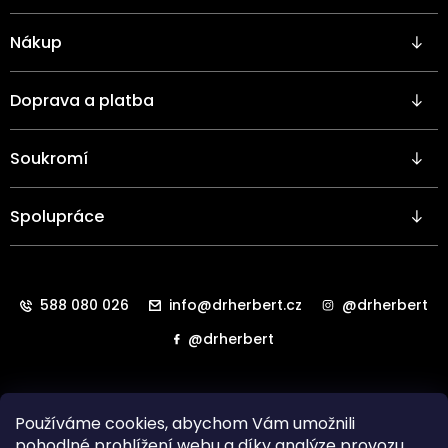
p
a
Nákup
t
í
Doprava a platba
Soukromí
Spolupráce
588 080 026
info@drherbert.cz
@drherbert
@drherbert
Používáme cookies, abychom Vám umožnili
pohodlné prohlížení webu a díky analýze provozu