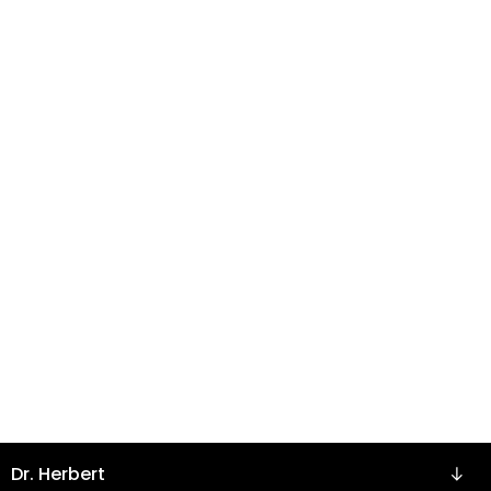
Z
Dr. Herbert
á