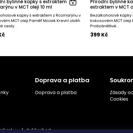
dní bylinné kapky s extraktem z
Přírodní bylinné 
rýnu v MCT oleji 10 ml
extraktem v MCT ol
oholové kapky s extraktem z Rozmarýnu v
Bezalkoholové kapky 
ovém MCT oleji Paměť Mozek Krevní oběh
kokosovém MCT oleji 
 cesty...
Protizánětlivé...
Kč
399 Kč
O
v
l
á
d
a
Doprava a platba
Soukro
c
í
ínky
Doprava a platba
Zásady oc
p
Cookies
r
v
k
y
v
ý
rbert
@drherbert