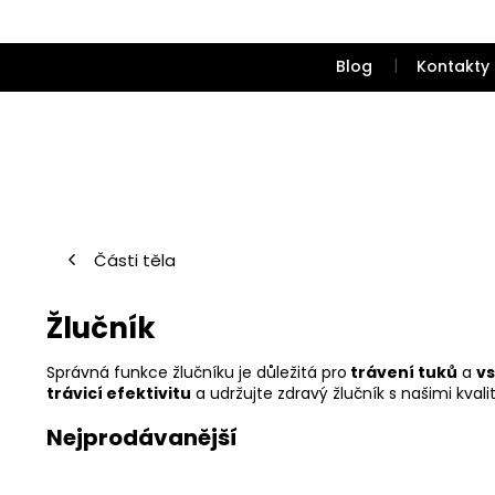
Přejít
na
obsah
Blog
Kontakty
Části těla
Žlučník
Správná funkce žlučníku je důležitá pro
trávení tuků
a
vs
trávicí efektivitu
a udržujte zdravý žlučník s našimi kvali
Nejprodávanější