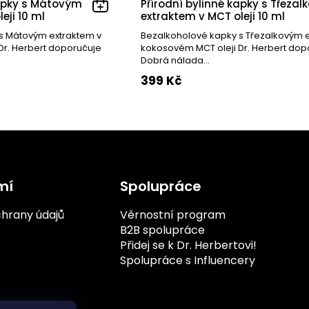
kapky s Mátovým
Přírodní bylinné kapky s Třeza
eji 10 ml
extraktem v MCT oleji 10 ml
s Mátovým extraktem v
Bezalkoholové kapky s Třezalkovým e
Dr. Herbert doporučuje
kokosovém MCT oleji Dr. Herbert dop
Dobrá nálada...
399 Kč
mí
Spolupráce
hrany údajů
Věrnostní program
B2B spolupráce
Přidej se k Dr. Herbertovi!
Spolupráce s Influencery