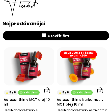
Nejprodávanější
Otevřít filtr
V
ý
Sleva 200Kč s kódem:
IMUNITA200
p
i
s
p
r
o
d
Skladem
Skladem
u
Astaxanthin v MCT oleji 10
Astaxanthin s Kurkumou v
k
ml
MCT oleji 10 ml
t
Bezalkoholové kapky s
Bezalkoholové kapky Astaxanthin