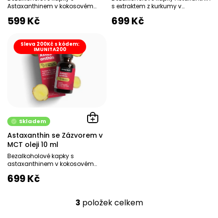
ů
Astaxanthinem v kokosovém
s extraktem z kurkumy v
MCT oleji Dr. Herbert doporučuje
kokosovém MCT oleji Dr. Herbert
599 Kč
699 Kč
Silný antioxidant - zbavuje...
doporučuje Silné...
Sleva 200Kč s kódem:
IMUNITA200
Skladem
Astaxanthin se Zázvorem v
MCT oleji 10 ml
Bezalkoholové kapky s
astaxanthinem v kokosovém
MCT oleji Dr. Herbert doporučuje
699 Kč
Silný antioxidant - zbavuje...
3
položek celkem
O
v