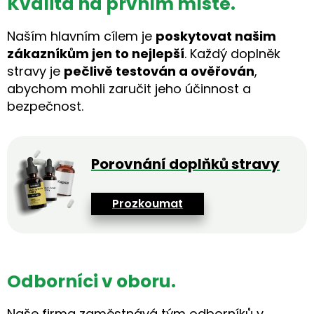
Kvalita na prvním místě.
Naším hlavním cílem je
poskytovat našim
zákazníkům jen to nejlepší
. Každý doplněk
stravy je
pečlivě testován a ověřován
,
abychom mohli zaručit jeho účinnost a
bezpečnost.
Porovnání doplňků stravy
Prozkoumat
Odborníci v oboru.
Naše firma zaměstnává tým odborníků v