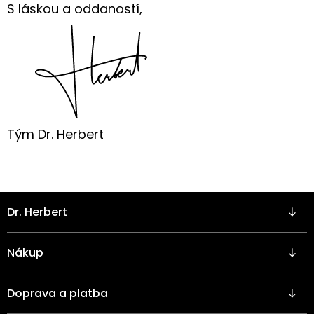
S láskou a oddaností,
Tým Dr. Herbert
Z
Dr. Herbert
á
p
a
Nákup
t
í
Doprava a platba