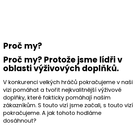
Přejít
na
obsah
Proč my?
Proč my? Protože jsme
lídři v
oblasti
výživových doplňků.
V konkurenci velkých hráčů pokračujeme v naši
vizi pomáhat a tvořit nejkvalitnější výživové
doplňky, které fakticky pomáhají našim
zákazníkům. S touto vizí jsme začali, s touto vizí
pokračujeme. A jak tohoto hodláme
dosáhnout?