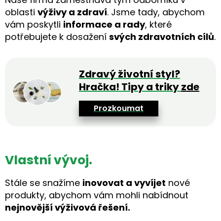
oblasti
výživy a zdraví
. Jsme tady, abychom
vám poskytli
informace a rady
, které
potřebujete k dosažení
svých zdravotních cílů
.
Zdravý životní styl?
Hračka! Tipy a triky
zde
Prozkoumat
Vlastní vývoj.
Stále se snažíme
inovovat a vyvíjet
nové
produkty, abychom vám mohli nabídnout
nejnovější výživová řešení.