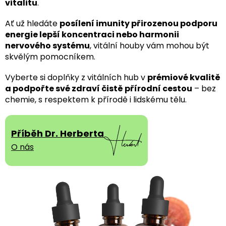
vitalitu
.
Ať už hledáte
posílení imunity přirozenou podporu
energie lepší koncentraci nebo harmonii
nervového systému
, vitální houby vám mohou být
skvělým pomocníkem.
Vyberte si doplňky z vitálních hub v
prémiové kvalitě
a podpořte své zdraví čistě přírodní cestou
– bez
chemie, s respektem k přírodě i lidskému tělu.
Příběh Dr. Herberta
O nás