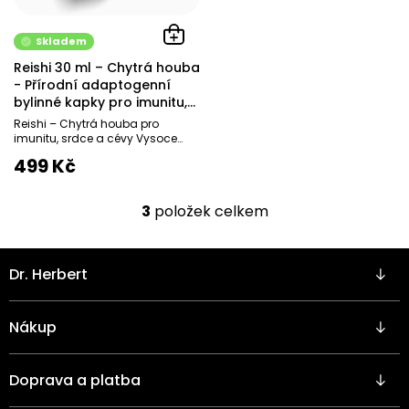
Skladem
Reishi 30 ml – Chytrá houba
- Přírodní adaptogenní
bylinné kapky pro imunitu,
srdce a cévy
Reishi – Chytrá houba pro
imunitu, srdce a cévy Vysoce
koncentrovaný dual extrakt z
499 Kč
Reishi (Ganoderma lucidum)...
3
položek celkem
O
v
l
Z
á
Dr. Herbert
á
d
p
a
a
c
Nákup
t
í
í
p
r
Doprava a platba
v