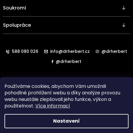
k
y
Soukromí
v
ý
p
Spolupráce
i
s
u
588 080 026
info@drherbert.cz
@drherbert
@drherbert
Používáme cookies, abychom Vám umožnili
pohodlné prohlížení webu a díky analýze provozu
webu neustále zlepšovali jeho funkce, výkon a
použitelnost.
Více informací
Všechna práva vyhrazena. Copyright
HAB LAB Technology
Nastavení
s.r.o.
2024.
Vytvořil
Shoptet