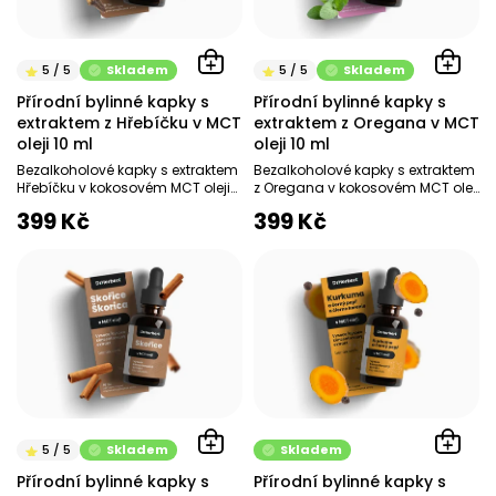
r
o
d
Skladem
Skladem
u
Přírodní bylinné kapky s
Přírodní bylinné kapky s
k
extraktem z Hřebíčku v MCT
extraktem z Oregana v MCT
t
oleji 10 ml
oleji 10 ml
ů
Bezalkoholové kapky s extraktem
Bezalkoholové kapky s extraktem
Hřebíčku v kokosovém MCT oleji
z Oregana v kokosovém MCT oleji
Podpora trávení
Normální činnost
399 Kč
399 Kč
kardiovaskulární systém...
kardiovaskulárního systému -...
Skladem
Skladem
Přírodní bylinné kapky s
Přírodní bylinné kapky s