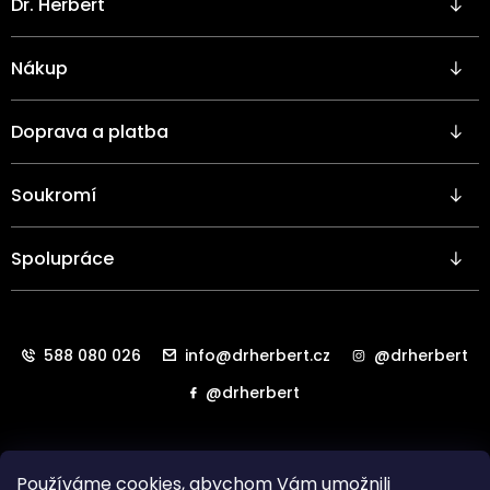
á
Dr. Herbert
á
d
p
a
a
c
Nákup
t
í
í
p
r
Doprava a platba
v
k
y
Soukromí
v
ý
p
Spolupráce
i
s
u
588 080 026
info@drherbert.cz
@drherbert
@drherbert
Používáme cookies, abychom Vám umožnili