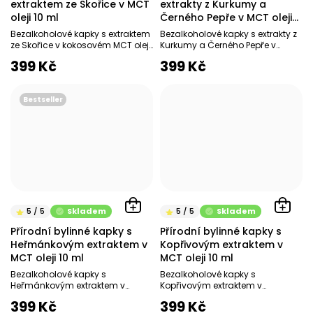
extraktem ze Skořice v MCT
extrakty z Kurkumy a
oleji 10 ml
Černého Pepře v MCT oleji
10 ml
Bezalkoholové kapky s extraktem
Bezalkoholové kapky s extrakty z
ze Skořice v kokosovém MCT oleji
Kurkumy a Černého Pepře v
Normální hladina cukru v krvi
kokosovém MCT oleji 100%
399 Kč
399 Kč
Podpora chuti...
přírodní Bez alkoholu...
Bestseller
Skladem
Skladem
Přírodní bylinné kapky s
Přírodní bylinné kapky s
Heřmánkovým extraktem v
Kopřivovým extraktem v
MCT oleji 10 ml
MCT oleji 10 ml
Bezalkoholové kapky s
Bezalkoholové kapky s
Heřmánkovým extraktem v
Kopřivovým extraktem v
kokosovém MCT oleji 100%
kokosovém MCT oleji Dr. Herbert
399 Kč
399 Kč
přírodní Bez alkoholu Tradiční
doporučuje Přírodní podpora...