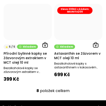
česká...
Sleva 200Kč s kódem:
IMUNITA200
Skladem
Skladem
Přírodní bylinné kapky se
Astaxanthin se Zázvorem v
Zázvorovým extraktem v
MCT oleji 10 ml
MCT oleji 10 ml
Bezalkoholové kapky s
astaxanthinem v kokosovém
Bezalkoholové kapky se
MCT oleji Dr. Herbert doporučuje
zázvorovým extraktem v
699 Kč
Silný antioxidant - zbavuje...
kokosovém MCT oleji Dr. Herbert
399 Kč
doporučuje Proti zánětlivé...
8
položek celkem
O
v
l
Z