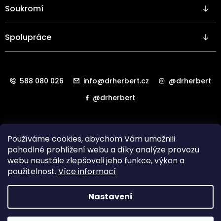
Soukromí
Spolupráce
588 080 026
info@drherbert.cz
@drherbert
@drherbert
Používáme cookies, abychom Vám umožnili
pohodlné prohlížení webu a díky analýze provozu
webu neustále zlepšovali jeho funkce, výkon a
použitelnost.
Více informací
Všechna práva vyhrazena. Copyright
HAB LAB Technology
Nastavení
s.r.o.
2024.
Vytvořil
Shoptet