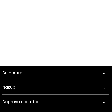
Z
Dr. Herbert
á
p
a
Nákup
t
í
Doprava a platba