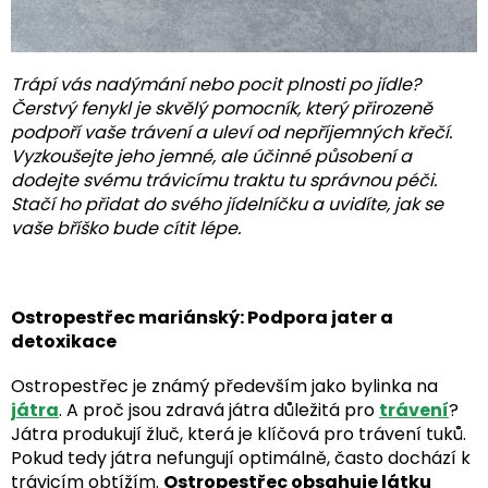
Trápí vás nadýmání nebo pocit plnosti po jídle?
Čerstvý fenykl je skvělý pomocník, který přirozeně
podpoří vaše trávení a uleví od nepříjemných křečí.
Vyzkoušejte jeho jemné, ale účinné působení a
dodejte svému trávicímu traktu tu správnou péči.
Stačí ho přidat do svého jídelníčku a uvidíte, jak se
vaše bříško bude cítit lépe.
Ostropestřec mariánský: Podpora jater a
detoxikace
Ostropestřec je známý především jako bylinka na
játra
. A proč jsou zdravá játra důležitá pro
trávení
?
Játra produkují žluč, která je klíčová pro trávení tuků.
Pokud tedy játra nefungují optimálně, často dochází k
trávicím obtížím.
Ostropestřec obsahuje látku