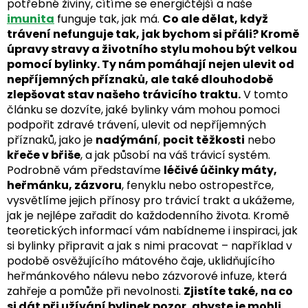
potřebné živiny, cítíme se energičtější a naše
imunita
funguje tak, jak má.
Co ale dělat, když
trávení nefunguje tak, jak bychom si přáli? Kromě
úpravy stravy a životního stylu mohou být velkou
pomocí bylinky. Ty nám pomáhají nejen ulevit od
nepříjemných příznaků, ale také dlouhodobě
zlepšovat stav našeho trávicího traktu.
V tomto
článku se dozvíte, jaké bylinky vám mohou pomoci
podpořit zdravé trávení, ulevit od nepříjemných
příznaků, jako je
nadýmání
,
pocit těžkosti
nebo
křeče v břiše
, a jak působí na váš trávicí systém.
Podrobně vám představíme
léčivé účinky máty,
heřmánku, zázvoru
, fenyklu nebo ostropestřce,
vysvětlíme jejich přínosy pro trávicí trakt a ukážeme,
jak je nejlépe zařadit do každodenního života. Kromě
teoretických informací vám nabídneme i inspiraci, jak
si bylinky připravit a jak s nimi pracovat – například v
podobě osvěžujícího mátového čaje, uklidňujícího
heřmánkového nálevu nebo zázvorové infuze, která
zahřeje a pomůže při nevolnosti.
Zjistíte také, na co
si dát při užívání bylinek pozor, abyste je mohli