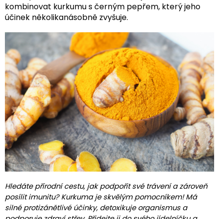
kombinovat kurkumu s černým pepřem, který jeho
účinek několikanásobně zvyšuje.
Hledáte přírodní cestu, jak podpořit své trávení a zároveň
posílit imunitu? Kurkuma je skvělým pomocníkem! Má
silné protizánětlivé účinky, detoxikuje organismus a
podporuje zdraví střev. Přidejte ji do svého jídelníčku a