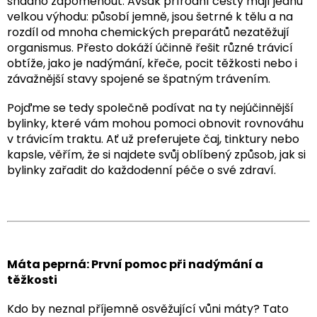
snadno zapomenout. Avšak přírodní cesty mají jednu
velkou výhodu: působí jemně, jsou šetrné k tělu a na
rozdíl od mnoha chemických preparátů nezatěžují
organismus. Přesto dokáží účinně řešit různé trávicí
obtíže, jako je nadýmání, křeče, pocit těžkosti nebo i
závažnější stavy spojené se špatným trávením.
Pojďme se tedy společně podívat na ty nejúčinnější
bylinky, které vám mohou pomoci obnovit rovnováhu
v trávicím traktu. Ať už preferujete čaj, tinktury nebo
kapsle, věřím, že si najdete svůj oblíbený způsob, jak si
bylinky zařadit do každodenní péče o své zdraví.
Máta peprná: První pomoc při nadýmání a
těžkosti
Kdo by neznal příjemně osvěžující vůni máty? Tato