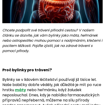
Chcete podpořit své trávení přírodní cestou? V našem
článku se dozvíte, jak vám bylinky jako máta, heřmánek
nebo ostropestřec mohou pomoci s nadýmáním, křečemi i
pocitem těžkosti. Pojďte zjistit, jak na zdravé trávení s
pomocí přírody.
Proč bylinky pro trávení?
Bylinky se v lidovém léčitelství používají již tisíce let.
Naše babičky dobře věděly, jak důležité je mít po ruce
hrstku
máty
nebo heřmánku, když žaludek
neposlouchal. Dnes, kdy je nabídka farmaceutických
přípravků nepřeberná, můžeme na sílu přírody