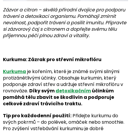
Zázvor a citron – skvělá přírodní dvojice pro podporu
trávení a detoxikaci organismu. Pomáhají zmírnit
nevolnost, podpořit trávení a posílit imunitu. Připravte
si zázvorový čaj s citronem a dopřejte svému tělu
příjemnou péči plnou zdraví a vitality.
Kurkuma: Zázrak pro střevní mikroflóru
Kurkuma
je kořením, které je známé svými silnými
protizánětlivými účinky. Obsahuje kurkumin, který
podporuje zdraví střev a udržuje střevní mikroflóru v
rovnováze.
Díky svým
detoxikačním
účinkům
pomáhá tělu zbavit se škodlivin a podporuje
celkové zdraví trávicího traktu.
Tip pro každodenní použití:
Přidejte kurkumu do
svých pokrmů – do polévek, omáček nebo smoothie.
Pro zvýšení vstřebávání kurkuminu je dobré