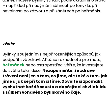
účinek můžete bylinky střídat podle aktuálního stavu
– například při nadýmání sáhnout po fenyklu, při
nevolnosti po zázvoru a při zánětech po heřmánku.
Závěr
Bylinky jsou jedním z nejpřirozenějších způsobů, jak
podpořit své zdraví. Ať už se rozhodnete pro mátu,
heřmánek
nebo ostropestřec, věřte, že investujete
do svého těla i duše.
Nezapomeňte, že zdravé
trávení není jen o tom, co jíme, ale také o tom, jak
jíme a jak se při tom cítíme. Dovolte si zpomalit,
vychutnat každé sousto a dopřejte si chvíle klidu
s šálkem voňavého bylinkového čaje.