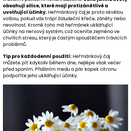
obsahují silice, které mají protizánětlivé a
uvolňující účinky.
Heřmánkový čaj je proto skvělou
volbou, pokud vás trápí žaludeční křeče, záněty nebo
nevolnost. Kromě toho má heřmánek uklidňující
účinky na nervový systém, což oceníte zejména ve
chvílích stresu, který je častým spouštěčem trávicích
problémů.
Tip pro každodenní použití:
Heřmánkový čaj
můžete pít kdykoliv během dne, nejlépe však večer
před spaním. Přidáním medu a pár kapek citronu
podpoříte jeho uklidňující účinky.