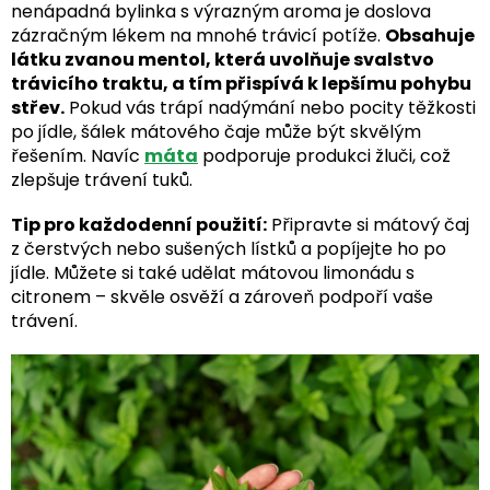
nenápadná bylinka s výrazným aroma je doslova
zázračným lékem na mnohé trávicí potíže.
Obsahuje
látku zvanou mentol, která uvolňuje svalstvo
trávicího traktu, a tím přispívá k lepšímu pohybu
střev.
Pokud vás trápí nadýmání nebo pocity těžkosti
po jídle, šálek mátového čaje může být skvělým
řešením. Navíc
máta
podporuje produkci žluči, což
zlepšuje trávení tuků.
Tip pro každodenní použití:
Připravte si mátový čaj
z čerstvých nebo sušených lístků a popíjejte ho po
jídle. Můžete si také udělat mátovou limonádu s
citronem – skvěle osvěží a zároveň podpoří vaše
trávení.