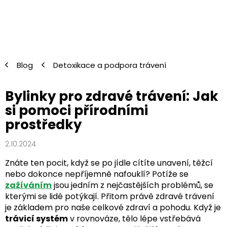
Přejít
na
obsah
Blog
Detoxikace a podpora trávení
Bylinky pro zdravé trávení: Jak
si pomoci přírodními
prostředky
2.10.2024
Znáte ten pocit, když se po jídle cítíte unavení, těžcí
nebo dokonce nepříjemně nafouklí? Potíže se
zažíváním
jsou jedním z nejčastějších problémů, se
kterými se lidé potýkají. Přitom právě zdravé trávení
je základem pro naše celkové zdraví a pohodu. Když je
trávicí systém
v rovnováze, tělo lépe vstřebává