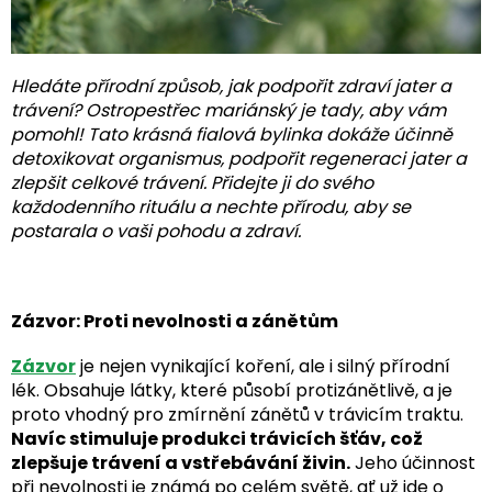
Hledáte přírodní způsob, jak podpořit zdraví jater a
trávení? Ostropestřec mariánský je tady, aby vám
pomohl! Tato krásná fialová bylinka dokáže účinně
detoxikovat organismus, podpořit regeneraci jater a
zlepšit celkové trávení. Přidejte ji do svého
každodenního rituálu a nechte přírodu, aby se
postarala o vaši pohodu a zdraví.
Zázvor: Proti nevolnosti a zánětům
Zázvor
je nejen vynikající koření, ale i silný přírodní
lék. Obsahuje látky, které působí protizánětlivě, a je
proto vhodný pro zmírnění zánětů v trávicím traktu.
Navíc stimuluje produkci trávicích šťáv, což
zlepšuje trávení a vstřebávání živin.
Jeho účinnost
při nevolnosti je známá po celém světě, ať už jde o