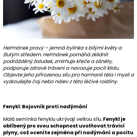
Heřmánek pravý – jemná bylinka s bílými květy a
žlutým středem. Heřmánek pomáhá zklidnit
podrážděný žaludek, zmírňuje křeče a záněty,
podporuje zdravé trávení a navozuje pocit klidu.
Objevte jeho přirozenou sílu pro harmonii těla i mysli a
vyzkoušejte čaj nebo nálev z této léčivé rostliny.
Fenykl: Bojovník proti nadýmání
Malá semínka fenyklu ukrývají velkou sílu.
Fenykl je
oblíbený pro svou schopnost uvolňovat trávicí
plyny, což oceníte zejména při nadýmání a pocitu