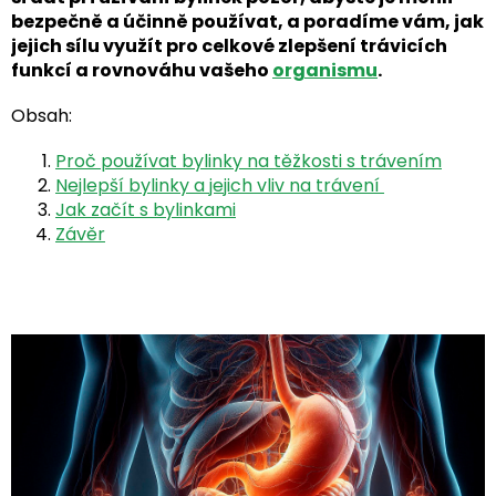
bezpečně a účinně používat, a poradíme vám, jak
jejich sílu využít pro celkové zlepšení trávicích
funkcí a rovnováhu vašeho
organismu
.
Obsah:
Proč používat bylinky na těžkosti s trávením
Nejlepší bylinky a jejich vliv na trávení
Jak začít s bylinkami
Závěr