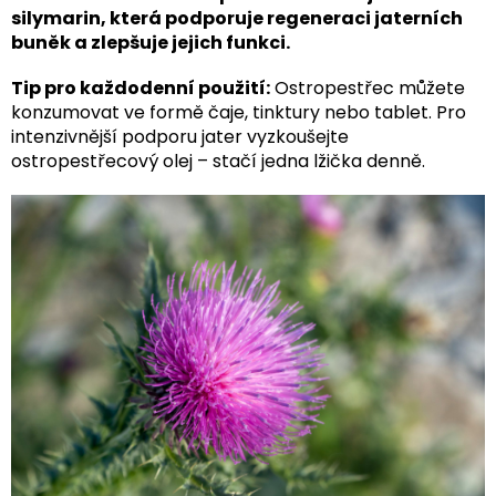
silymarin, která podporuje regeneraci jaterních
buněk a zlepšuje jejich funkci.
Tip pro každodenní použití:
Ostropestřec můžete
konzumovat ve formě čaje, tinktury nebo tablet. Pro
intenzivnější podporu jater vyzkoušejte
ostropestřecový olej – stačí jedna lžička denně.