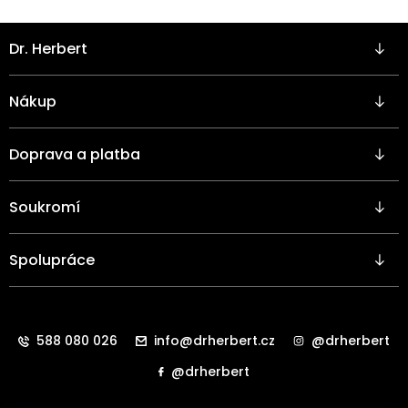
Z
Dr. Herbert
á
p
a
Nákup
t
í
Doprava a platba
Soukromí
Spolupráce
588 080 026
info@drherbert.cz
@drherbert
@drherbert