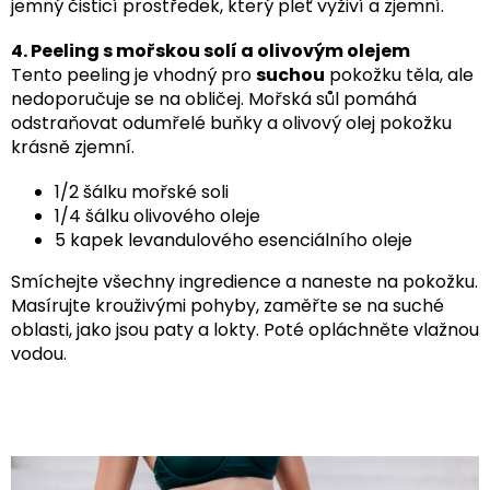
jemný čisticí prostředek, který pleť vyživí a zjemní.
4. Peeling s mořskou solí a olivovým olejem
Tento peeling je vhodný pro
suchou
pokožku těla, ale
nedoporučuje se na obličej. Mořská sůl pomáhá
odstraňovat odumřelé buňky a olivový olej pokožku
krásně zjemní.
1/2 šálku mořské soli
1/4 šálku olivového oleje
5 kapek levandulového esenciálního oleje
Smíchejte všechny ingredience a naneste na pokožku.
Masírujte krouživými pohyby, zaměřte se na suché
oblasti, jako jsou paty a lokty. Poté opláchněte vlažnou
vodou.