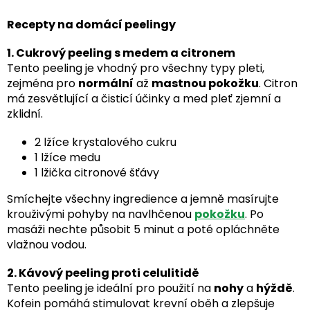
Recepty na domácí peelingy
1. Cukrový peeling s medem a citronem
Tento peeling je vhodný pro všechny typy pleti,
zejména pro
normální
až
mastnou pokožku
. Citron
má zesvětlující a čisticí účinky a med pleť zjemní a
zklidní.
2 lžíce krystalového cukru
1 lžíce medu
1 lžička citronové šťávy
Smíchejte všechny ingredience a jemně masírujte
krouživými pohyby na navlhčenou
pokožku
. Po
masáži nechte působit 5 minut a poté opláchněte
vlažnou vodou.
2. Kávový peeling proti celulitidě
Tento peeling je ideální pro použití na
nohy
a
hýždě
.
Kofein pomáhá stimulovat krevní oběh a zlepšuje