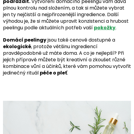
podráždit.
Vytvoření domácího peelingu vám dává
plnou kontrolu nad složením, a tak si můžete vybrat
jen ty nejčistší a nejpřirozenější ingredience. Další
výhodou je, že si můžete upravit konzistenci a hrubost
peelingu podle aktuálních potřeb vaší
pokožky
.
Domácí peelingy
jsou také cenově dostupné a
ekologické
, protože většinu ingrediencí
pravděpodobně už máte doma. A co je nejlepší? Při
jejich přípravě můžete být kreativní a zkoušet různé
kombinace vůní a účinků, které vám pomohou vytvořit
jedinečný rituál
péče o pleť
.