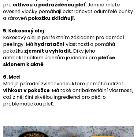
pro
citlivou
a
podrážděnou pleť
. Jemně mleté
ovesné vločky pomáhají odstraňovat odumřelé buňky
a zároveň
pokožku zklidňují
.
5. Kokosový olej
Kokosový olej je perfektním základem pro domácí
peelingy. Má
hydratační
vlastnosti a pomáhá
pokožku
zjemnit
a
vyhladi
t. Díky jeho
antibakteriálním účinkům je ideální pro
pleť se
sklonem k akné
.
6. Med
Med je přírodní zvlhčovadlo, které pomáhá udržet
vlhkost v pokožce
. Má také antibakteriální vlastnosti,
což z něj činí skvělou ingredienci pro péči o
problematickou pleť.