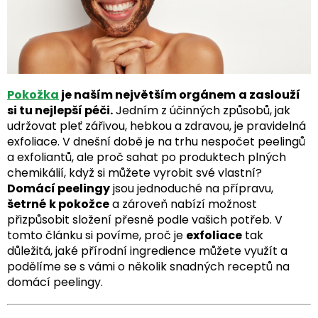
Pokožka
je naším největším orgánem
a zaslouží
si tu nejlepší péči.
Jedním z účinných způsobů, jak
udržovat pleť zářivou, hebkou a zdravou, je pravidelná
exfoliace. V dnešní době je na trhu nespočet peelingů
a exfoliantů, ale proč sahat po produktech plných
chemikálií, když si můžete vyrobit své vlastní?
Domácí peelingy
jsou jednoduché na přípravu,
šetrné
k pokožce
a zároveň nabízí možnost
přizpůsobit složení přesně podle vašich potřeb. V
tomto článku si povíme, proč je
exfoliace
tak
důležitá, jaké přírodní ingredience můžete využít a
podělíme se s vámi o několik snadných receptů na
domácí peelingy.