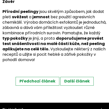
Závěr
Přírodní peelingy
jsou skvělým způsobem, jak dodat
pleti
svěžest
a
jemnost
bez použití agresivních
chemikálií. Výroba domácích exfoliantů je jednoduchá,
zábavná a dává vám příležitost vyzkoušet různé
kombinace přírodních surovin. Pamatujte, že každý
typ pokožky
je jiný, a proto
doporučujeme provést
test snášenlivosti na malé části kůže, než peeling
aplikujete na celé tělo.
Vyzkoušejte některý z našich
receptů a užijte si pocit hebké a zářivé pokožky v
pohodlí domova!
Předchozí článek
Další článek
Z