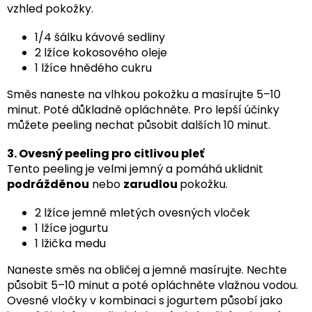
vzhled pokožky.
1/4 šálku kávové sedliny
2 lžíce kokosového oleje
1 lžíce hnědého cukru
Směs naneste na vlhkou pokožku a masírujte 5–10
minut. Poté důkladně opláchněte. Pro lepší účinky
můžete peeling nechat působit dalších 10 minut.
3. Ovesný peeling pro citlivou pleť
Tento peeling je velmi jemný a pomáhá uklidnit
podrážděnou
nebo
zarudlou
pokožku.
2 lžíce jemně mletých ovesných vloček
1 lžíce jogurtu
1 lžička medu
Naneste směs na obličej a jemně masírujte. Nechte
působit 5–10 minut a poté opláchněte vlažnou vodou.
Ovesné vločky v kombinaci s jogurtem působí jako