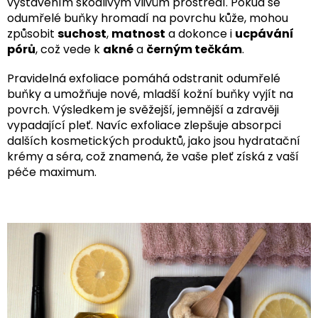
vystavením škodlivým vlivům prostředí. Pokud se
odumřelé buňky hromadí na povrchu kůže, mohou
způsobit
suchost
,
matnost
a dokonce i
ucpávání
pórů
, což vede k
akné
a
černým tečkám
.
Pravidelná exfoliace pomáhá odstranit odumřelé
buňky a umožňuje nové, mladší kožní buňky vyjít na
povrch. Výsledkem je svěžejší, jemnější a zdravěji
vypadající pleť. Navíc exfoliace zlepšuje absorpci
dalších kosmetických produktů, jako jsou hydratační
krémy a séra, což znamená, že vaše pleť získá z vaší
péče maximum.