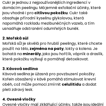
Cukr je jednou z nejpoužívanějších ingrediencí v
domácím peelingu. Má jemné exfoliační účinky, které
jsou vhodné i pro
citlivou pokožku
. Cukr také
obsahuje přírodní kyselinu glykolovou, která
napomáhá rozkladu mezibuněčných vazeb, a tím
usnadňuje odstranění odumřelých buněk.
2. Mořská sůl
Mořská sůl je skvělá pro hrubší peelingy, které chcete
použít na tělo,
zejména na paty
, lokty a kolena. Je
bohatá na
minerály
, jako jsou hořčík, vápník a draslík,
které pokožku vyživují a pomáhají detoxikovat.
3. Kávová sedlina
Kávová sedlina je úžasná pro povzbuzení pokožky.
Kofein obsažený v kávě pomáhá stimulovat krevní
oběh, což může pomoci zmírnit
celulitidu
a dodat
pleti zdravý lesk.
4. Ovesné vločky
Ovesné vločky mají zklidňující účinky, takže jsou ideální