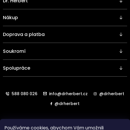
Dr. Herbert
á
p
a
Nákup
t
í
Doprava a platba
Soukromí
Spolupráce
588 080 026
info@drherbert.cz
@drherbert
@drherbert
Používáme cookies, abychom Vám umožnili