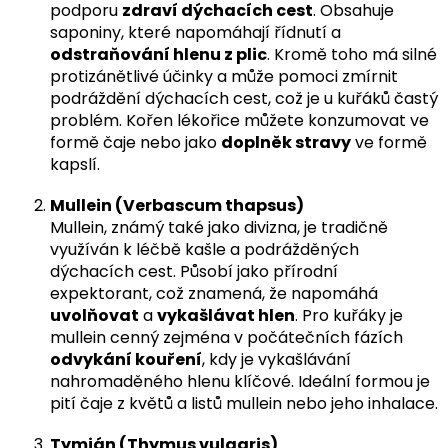
podporu
zdraví dýchacích cest
. Obsahuje
saponiny, které napomáhají řídnutí a
odstraňování hlenu z plic
. Kromě toho má silné
protizánětlivé účinky a může pomoci zmírnit
podráždění dýchacích cest, což je u kuřáků častý
problém. Kořen lékořice můžete konzumovat ve
formě čaje nebo jako
doplněk stravy
ve formě
kapslí.
Mullein (Verbascum thapsus)
Mullein, známý také jako divizna, je tradičně
využíván k léčbě kašle a podrážděných
dýchacích cest. Působí jako přírodní
expektorant, což znamená, že napomáhá
uvolňovat
a
vykašlávat hlen
. Pro kuřáky je
mullein cenný zejména v počátečních fázích
odvykání kouření
, kdy je vykašlávání
nahromaděného hlenu klíčové. Ideální formou je
pití čaje z květů a listů mullein nebo jeho inhalace.
Tymián (Thymus vulgaris)