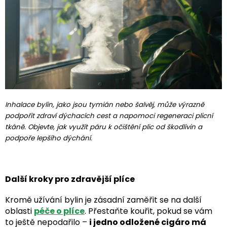
Inhalace bylin, jako jsou tymián nebo šalvěj, může výrazně
podpořit zdraví dýchacích cest a napomoci regeneraci plicní
tkáně. Objevte, jak využít páru k očištění plic od škodlivin a
podpoře lepšího dýchání.
Další kroky pro zdravější plíce
Kromě užívání bylin je zásadní zaměřit se na další
oblasti
péče o plíce
. Přestaňte kouřit, pokud se vám
to ještě nepodařilo –
i jedno odložené cigáro má