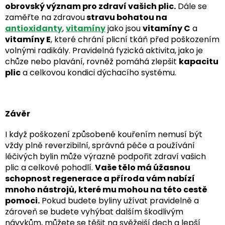
obrovský význam pro zdraví vašich plic.
Dále se
zaměřte na zdravou
stravu bohatou na
antioxidanty
,
vitamíny
jako jsou
vitamíny C
a
vitamíny E
, které chrání plicní tkáň před poškozením
volnými radikály. Pravidelná fyzická aktivita, jako je
chůze nebo plavání, rovněž pomáhá zlepšit
kapacitu
plic
a celkovou kondici dýchacího systému.
Závěr
I když poškození způsobené kouřením nemusí být
vždy plně reverzibilní, správná péče a používání
léčivých bylin může výrazně podpořit zdraví vašich
plic a celkové pohodlí.
Vaše tělo má úžasnou
schopnost regenerace a příroda vám nabízí
mnoho nástrojů, které mu mohou na této cestě
pomoci.
Pokud budete byliny užívat pravidelně a
zároveň se budete vyhýbat dalším škodlivým
návykům, můžete se těšit na svěžejší dech a lepší