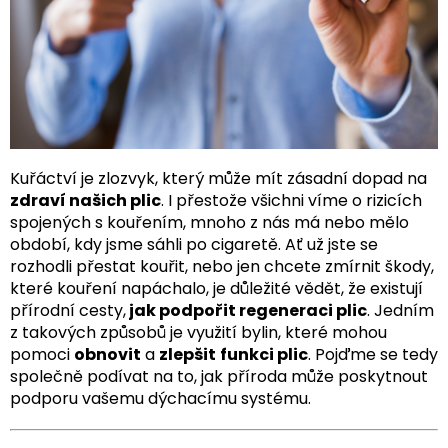
Kuřáctví je zlozvyk, který může mít zásadní dopad na
zdraví našich plic
. I přestože všichni víme o rizicích
spojených s kouřením, mnoho z nás má nebo mělo
období, kdy jsme sáhli po cigaretě. Ať už jste se
rozhodli přestat kouřit, nebo jen chcete zmírnit škody,
které kouření napáchalo, je důležité vědět, že existují
přírodní cesty,
jak podpořit regeneraci plic
. Jedním
z takových způsobů je využití bylin, které mohou
pomoci
obnovit
a
zlepšit
funkci plic
. Pojďme se tedy
společně podívat na to, jak příroda může poskytnout
podporu vašemu dýchacímu systému.