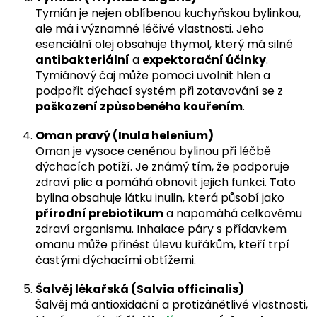
Tymián je nejen oblíbenou kuchyňskou bylinkou,
ale má i významné léčivé vlastnosti. Jeho
esenciální olej obsahuje thymol, který má silné
antibakteriální
a
expektorační účinky
.
Tymiánový čaj může pomoci uvolnit hlen a
podpořit dýchací systém při zotavování se z
poškození způsobeného kouřením
.
Oman pravý (Inula helenium)
Oman je vysoce ceněnou bylinou při léčbě
dýchacích potíží. Je známý tím, že podporuje
zdraví plic a pomáhá obnovit jejich funkci. Tato
bylina obsahuje látku inulin, která působí jako
přírodní prebiotikum
a napomáhá celkovému
zdraví organismu. Inhalace páry s přídavkem
omanu může přinést úlevu kuřákům, kteří trpí
častými dýchacími obtížemi.
Šalvěj lékařská (Salvia officinalis)
Šalvěj má antioxidační a protizánětlivé vlastnosti,