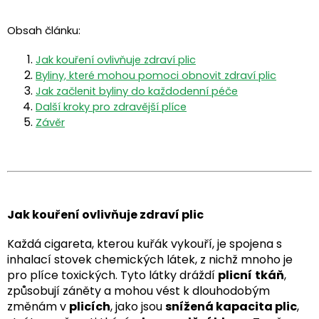
Obsah článku:
Jak kouření ovlivňuje zdraví plic
Byliny, které mohou pomoci obnovit zdraví plic
Jak začlenit byliny do každodenní péče
Další kroky pro zdravější plíce
Závěr
Jak kouření ovlivňuje zdraví plic
Každá cigareta, kterou kuřák vykouří, je spojena s
inhalací stovek chemických látek, z nichž mnoho je
pro plíce toxických. Tyto látky dráždí
plicní
tkáň
,
způsobují záněty a mohou vést k dlouhodobým
změnám v
plicích
, jako jsou
snížená kapacita plic
,