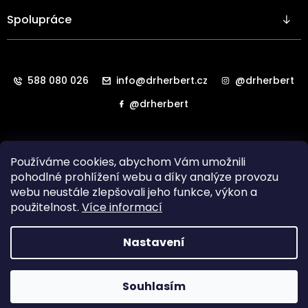
Spolupráce
588 080 026
info@drherbert.cz
@drherbert
@drherbert
Používáme cookies, abychom Vám umožnili
pohodlné prohlížení webu a díky analýze provozu
webu neustále zlepšovali jeho funkce, výkon a
použitelnost.
Více informací
Všechna práva vyhrazena. Copyright
HAB LAB Technology
Nastavení
s.r.o.
2024.
Vytvořil
Shoptet
Souhlasím