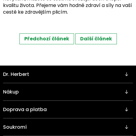
kvalitu života. Přejeme vám hodně zdraví a síly na vaší
cestě ke zdravějším plicím.
Předchozí článek
Další článek
Z
Dr. Herbert
á
p
a
Nákup
t
í
Doprava a platba
Soukromí