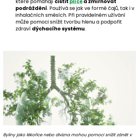
které pomáhají
čistit
plíce
a zmírňovat
podráždění
. Používá se jak ve formě čajů, tak i v
inhalačních směsích. Při pravidelném užívání
může pomoci snížit tvorbu hlenu a podpořit
zdraví
dýchacího systému
.
Byliny jako lékořice nebo divizna mohou pomoci snížit zánět v