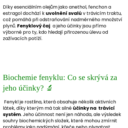
Díky esenciálním olejům jako anethol, fenchon a
estragol dochází k
uvolnění svalů
v trávicím traktu,
což pomáhá při odstraňování nadměrného množství
plynů.
Fenyklový čaj
a jeho účinky jsou přímo
výborné pro ty, kdo hledají přirozenou úlevu od
zažívacích potíží.
Biochemie fenyklu: Co se skrývá za
jeho účinky? 🔬
Fenykl je rostlina, která obsahuje několik aktivních
látek, díky kterým má tak silné
účinky na trávicí
systém
. Jeho účinnost není jen náhoda, ale výsledek
souhry biochemických složek, které mohou zmírnit
problémy jako nadýmání, křeče nebo plynatost.