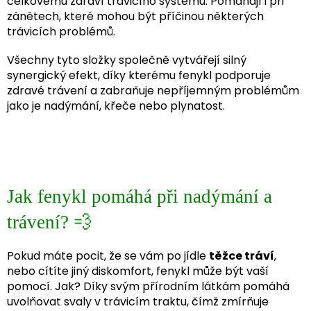
celkovému zdraví trávicího systému. Pomáhají i při
zánětech, které mohou být příčinou některých
trávicích problémů.
Všechny tyto složky společně vytvářejí silný
synergický efekt, díky kterému fenykl podporuje
zdravé trávení a zabraňuje nepříjemným problémům
jako je nadýmání, křeče nebo plynatost.
Jak fenykl pomáhá při nadýmání a
trávení? 💨
Pokud máte pocit, že se vám po jídle
těžce tráví
,
nebo cítíte jiný diskomfort, fenykl může být vaší
pomocí. Jak? Díky svým přírodním látkám pomáhá
uvolňovat svaly v trávicím traktu, čímž zmírňuje