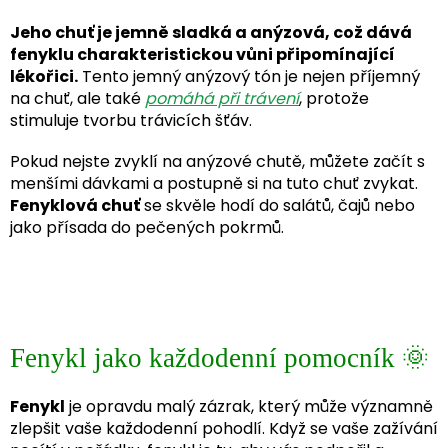
Jeho chuť je jemně sladká a anýzová, což dává
fenyklu charakteristickou vůni připomínající
lékořici.
Tento jemný anýzový tón je nejen příjemný
na chuť, ale také
pomáhá při trávení
, protože
stimuluje tvorbu trávicích šťáv.
Pokud nejste zvyklí na anýzové chutě, můžete začít s
menšími dávkami a postupně si na tuto chuť zvykat.
Fenyklová chuť
se skvěle hodí do salátů, čajů nebo
jako přísada do pečených pokrmů.
Fenykl jako každodenní pomocník 🌞
Fenykl
je opravdu malý zázrak, který může významně
zlepšit vaše každodenní pohodlí. Když se vaše zažívání