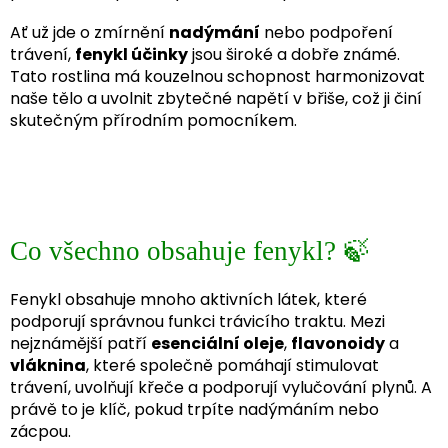
Ať už jde o zmírnění
nadýmání
nebo podpoření
trávení,
fenykl účinky
jsou široké a dobře známé.
Tato rostlina má kouzelnou schopnost harmonizovat
naše tělo a uvolnit zbytečné napětí v břiše, což ji činí
skutečným přírodním pomocníkem.
Co všechno obsahuje fenykl? 🍃
Fenykl obsahuje mnoho aktivních látek, které
podporují správnou funkci trávicího traktu. Mezi
nejznámější patří
esenciální oleje
,
flavonoidy
a
vláknina
, které společně pomáhají stimulovat
trávení, uvolňují křeče a podporují vylučování plynů. A
právě to je klíč, pokud trpíte nadýmáním nebo
zácpou.