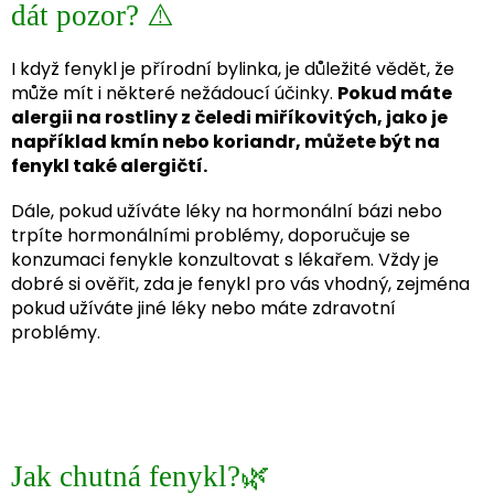
dát pozor? ⚠️
I když fenykl je přírodní bylinka, je důležité vědět, že
může mít i některé nežádoucí účinky.
Pokud máte
alergii na rostliny z čeledi miříkovitých, jako je
například kmín nebo koriandr, můžete být na
fenykl také alergičtí.
Dále, pokud užíváte léky na hormonální bázi nebo
trpíte hormonálními problémy, doporučuje se
konzumaci fenykle konzultovat s lékařem. Vždy je
dobré si ověřit, zda je fenykl pro vás vhodný, zejména
pokud užíváte jiné léky nebo máte zdravotní
problémy.
Jak chutná fenykl?🌿