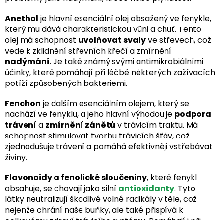
Anethol
je hlavní esenciální olej obsažený ve fenykle,
který mu dává charakteristickou vůni a chuť. Tento
olej má schopnost
uvolňovat svaly
ve střevech, což
vede k zklidnění střevních křečí a zmírnění
nadýmání
. Je také známý svými antimikrobiálními
účinky, které pomáhají při léčbě některých zažívacích
potíží způsobených bakteriemi.
Fenchon
je dalším esenciálním olejem, který se
nachází ve fenyklu, a jeho hlavní výhodou je
podpora
trávení
a
zmírnění zánětů
v trávicím traktu. Má
schopnost stimulovat tvorbu trávicích šťáv, což
zjednodušuje trávení a pomáhá efektivněji vstřebávat
živiny.
Flavonoidy a fenolické sloučeniny
, které fenykl
obsahuje, se chovají jako silní
antioxidanty
. Tyto
látky neutralizují škodlivé volné radikály v těle, což
nejenže chrání naše buňky, ale také přispívá k