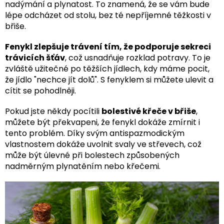
nadýmání a plynatost. To znamená, že se vám bude
lépe odcházet od stolu, bez té nepříjemné těžkosti v
břiše.
Fenykl zlepšuje trávení tím, že podporuje sekreci
trávicích šťáv
, což usnadňuje rozklad potravy. To je
zvláště užitečné po těžších jídlech, kdy máme pocit,
že jídlo "nechce jít dolů". S fenyklem si můžete ulevit a
cítit se pohodlněji.
Pokud jste někdy pocítili
bolestivé křeče v břiše
,
můžete být překvapeni, že fenykl dokáže zmírnit i
tento problém. Díky svým antispazmodickým
vlastnostem dokáže uvolnit svaly ve střevech, což
může být úlevné při bolestech způsobených
nadměrným plynatěním nebo křečemi.