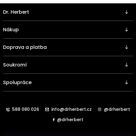
Z
Dr. Herbert
á
p
a
Nákup
t
í
Doprava a platba
Soukromí
Spolupráce
588 080 026
info@drherbert.cz
@drherbert
@drherbert