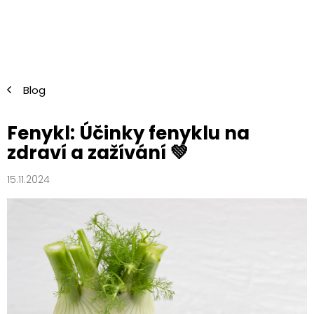
Přejít
na
obsah
Blog
Fenykl: Účinky fenyklu na
zdraví a zažívání 💚
15.11.2024