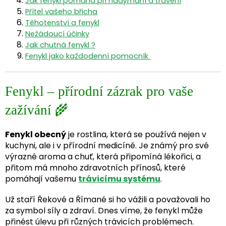
Jak fenykl pomáhá při nadýmání a trávení
Přítel vašeho břicha
Těhotenství a fenykl
Nežádoucí účinky
Jak chutná fenykl ?
Fenykl jako každodenní pomocník
Fenykl – přírodní zázrak pro vaše
zažívání 🌾
Fenykl obecný
je rostlina, která se používá nejen v
kuchyni, ale i v přírodní medicíně. Je známý pro své
výrazné aroma a chuť, která připomíná lékořici, a
přitom má mnoho zdravotních přínosů, které
pomáhají vašemu
trávicímu systému
.
Už staří Řekové a Římané si ho vážili a považovali ho
za symbol síly a zdraví. Dnes víme, že fenykl může
přinést úlevu při různých trávicích problémech.