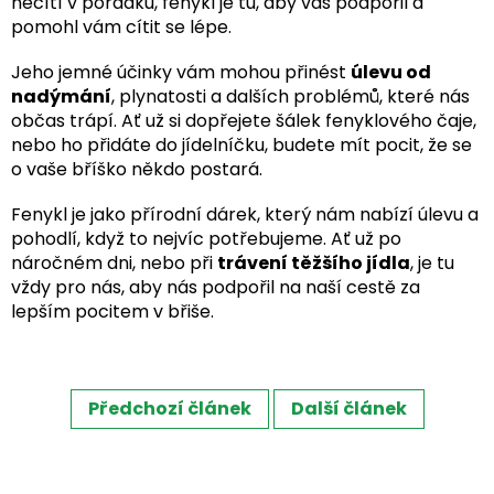
necítí v pořádku, fenykl je tu, aby vás podpořil a
pomohl vám cítit se lépe.
Jeho jemné účinky vám mohou přinést
úlevu od
nadýmání
, plynatosti a dalších problémů, které nás
občas trápí. Ať už si dopřejete šálek fenyklového čaje,
nebo ho přidáte do jídelníčku, budete mít pocit, že se
o vaše bříško někdo postará.
Fenykl je jako přírodní dárek, který nám nabízí úlevu a
pohodlí, když to nejvíc potřebujeme. Ať už po
náročném dni, nebo při
trávení těžšího jídla
, je tu
vždy pro nás, aby nás podpořil na naší cestě za
lepším pocitem v břiše.
Předchozí článek
Další článek