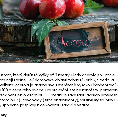
strom, který dorůstá výšky až 3 metry. Plody aceroly jsou malé, 
omínají třešně. Její domovské oblasti zahrnují Karibik, Střední a 
 ve velkém. Acerola je známá svou extrémně vysokou koncentrací
100 g čerstvého ovoce. Pro srovnání, stejné množství pomeranč
šak není jen o vitamínu C. Obsahuje také řadu dalších prospěšný
itamínu A), flavonoidy (silné antioxidanty),
vitamíny
skupiny B 
y společně přispívají k celkovému zdraví a vitalitě.
roly