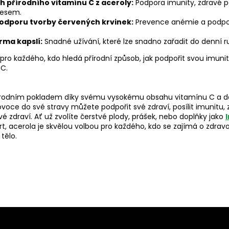
 přírodního vitamínu C z aceroly:
Podpora imunity, zdravé p
resem.
podporu tvorby červených krvinek:
Prevence anémie a podpo
rma kapslí:
Snadné užívání, které lze snadno zařadit do denní ru
ro každého, kdo hledá přírodní způsob, jak podpořit svou imunitu
 C.
írodním pokladem díky svému vysokému obsahu vitamínu C a dal
ce do své stravy můžete podpořit své zdraví, posílit imunitu, zl
é zdraví. Ať už zvolíte čerstvé plody, prášek, nebo doplňky jako
rt, acerola je skvělou volbou pro každého, kdo se zajímá o zdravo
tělo.