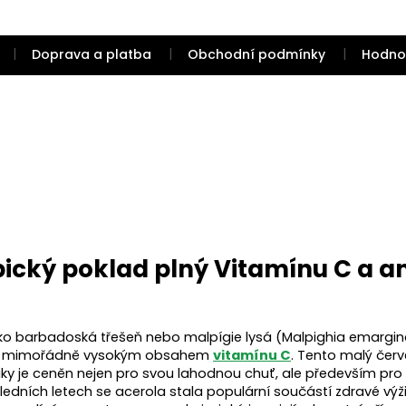
Doprava a platba
Obchodní podmínky
Hodno
pický poklad plný Vitamínu C a a
ko barbadoská třešeň nebo malpígie lysá (Malpighia emargina
vým mimořádně vysokým obsahem
vitamínu C
. Tento malý červ
riky je ceněn nejen pro svou lahodnou chuť, ale především p
ledních letech se acerola stala populární součástí zdravé výž