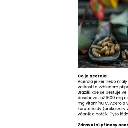
Co je acerola
Acerola je keř nebo malý 
velikostí a vzhledem přip
Brazílii, kde se pěstuje
dosahovat až 1600 mg na 
mg vitamínu C. Acerola v
karotenoidy (prekurzory v
vápník a hořčík. Tyto látk
Zdravotní přínosy ace