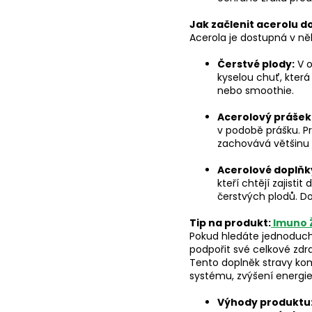
Jak začlenit acerolu d
Acerola je dostupná v ně
Čerstvé plody:
V o
kyselou chuť, která
nebo smoothie.
Acerolový prášek
v podobě prášku. P
zachovává většinu s
Acerolové doplňk
kteří chtějí zajist
čerstvých plodů. Do
Tip na produkt:
Imuno Ž
Pokud hledáte jednoduch
podpořit své celkové zdr
Tento doplněk stravy kom
systému, zvýšení energie
Výhody produktu