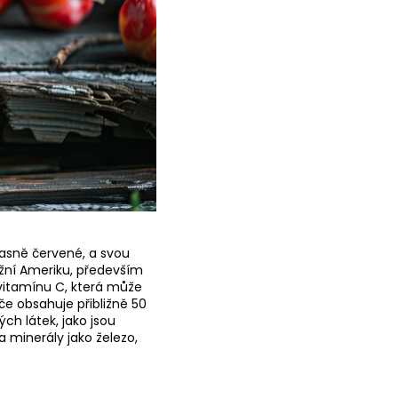
jasně červené, a svou
Jižní Ameriku, především
 vitamínu C, která může
e obsahuje přibližně 50
ch látek, jako jsou
a minerály jako železo,