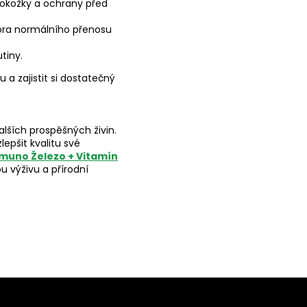
okožky a ochrany před
ra normálního přenosu
tiny.
 a zajistit si dostatečný
ších prospěšných živin.
epšit kvalitu své
Imuno Železo + Vitamín
u výživu a přírodní