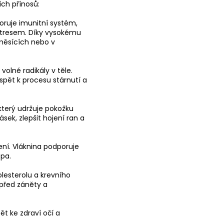
ch přínosů:
oruje imunitní systém,
stresem. Díky vysokému
 měsících nebo v
olné radikály v těle.
spět k procesu stárnutí a
který udržuje pokožku
ek, zlepšit hojení ran a
ení. Vláknina podporuje
pa.
lesterolu a krevního
 před záněty a
t ke zdraví očí a