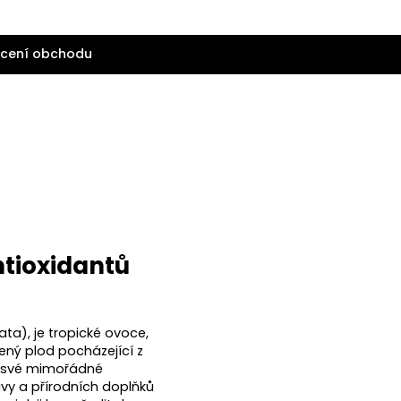
cení obchodu
ntioxidantů
ta), je tropické ovoce,
ený plod pocházející z
ro své mimořádné
ivy a přírodních doplňků