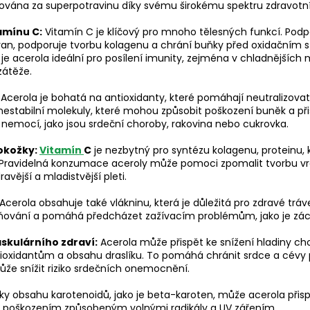
ována za superpotravinu díky svému širokému spektru zdravotní
amínu C:
Vitamín C je klíčový pro mnoho tělesných funkcí. Podp
ran, podporuje tvorbu kolagenu a chrání buňky před oxidačním 
e acerola ideální pro posílení imunity, zejména v chladnějších
zátěže.
Acerola je bohatá na antioxidanty, které pomáhají neutralizovat v
 nestabilní molekuly, které mohou způsobit poškození buněk a při
 nemocí, jako jsou srdeční choroby, rakovina nebo cukrovka.
okožky:
Vitamín
C
je nezbytný pro syntézu kolagenu, proteinu, 
Pravidelná konzumace aceroly může pomoci zpomalit tvorbu vrás
ravější a mladistvější pleti.
Acerola obsahuje také vlákninu, která je důležitá pro zdravé tráv
dňování a pomáhá předcházet zažívacím problémům, jako je zác
skulárního zdraví:
Acerola může přispět ke snížení hladiny cho
tioxidantům a obsahu draslíku. To pomáhá chránit srdce a cévy
že snížit riziko srdečních onemocnění.
ky obsahu karotenoidů, jako je beta-karoten, může acerola přispě
 poškozením způsobeným volnými radikály a UV zářením.