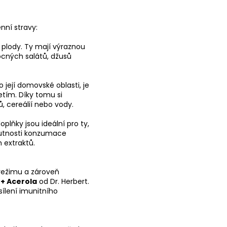
nní stravy:
 plody. Ty mají výraznou
vocných salátů, džusů
její domovské oblasti, je
etím. Díky tomu si
, cereálií nebo vody.
plňky jsou ideální pro ty,
 nutnosti konzumace
 extraktů.
režimu a zároveň
 + Acerola
od Dr. Herbert.
sílení imunitního