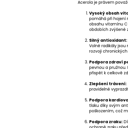
Acerola je právem považ
Vysoký obsah vit
pomáhá při hojení 
obsahu vitamínu C j
obdobích zvýšené 
Silný antioxidant:
Volné radikály jsou
rozvoji chronických
Podpora zdraví p
pevnou a pružnou. 
přispět k celkově zd
Zlepšení trávení:
pravidelné vypraz
Podpora kardiova
tlaku díky svým an
poškozením, což mů
Podpora zraku:
Dí
ochraně zraku před