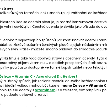
o stravy
kolika různých formách, což usnadňuje její začlenění do každode
blastech, kde se acerola pěstuje, je možné konzumovat čerstvé
 je velmi osvěžující. Čerstvá acerola je skvělá jako přísada do o
:
Jedním z nejběžnějších způsobů, jak konzumovat acerolu mimo 
rášek se získává sušením čerstvých plodů a jejich následným ml
vých živin. Prášek můžete snadno přidávat do smoothie, jogurtů
y:
Na trhu je také řada doplňků stravy s obsahem aceroly. Tyto do
it dostatečný příjem vitamínu C a dalších prospěšných látek bez
plňky jsou často dostupné ve formě kapslí, tablet nebo tekutých
elezo + Vitamín C + Acerola od Dr. Herbert
ý a účinný způsob, jak začlenit acerolu do svého každodenního 
aví, ideální volbou mohou být kapsle
Imuno Železo + Vitamín C
binuje sílu aceroly s
vitamínem
C a železem, což přispívá k po
 a podpoře celkového zdraví.
: