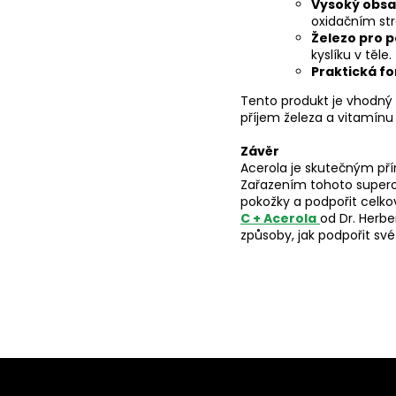
Vysoký obsah
oxidačním st
Železo pro 
kyslíku v těle.
Praktická fo
Tento produkt je vhodný p
příjem železa a vitamínu
Závěr
Acerola je skutečným př
Zařazením tohoto superovo
pokožky a podpořit celkov
C + Acerola
od Dr. Herbe
způsoby, jak podpořit své 
Z
á