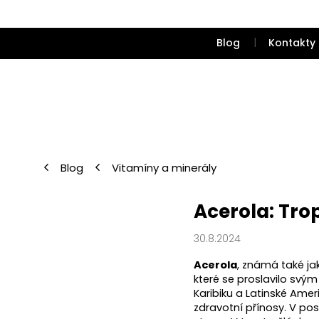
Přejít
na
obsah
Blog
Kontakty
Blog
Vitamíny a minerály
Acerola: Tro
30.8.2024
Acerola
, známá také ja
které se proslavilo s
Karibiku a Latinské Ame
zdravotní přínosy. V pos