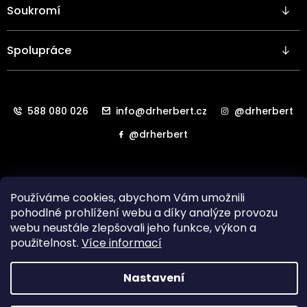
y
Soukromí
v
ý
p
Spolupráce
i
s
u
588 080 026
info@drherbert.cz
@drherbert
@drherbert
Používáme cookies, abychom Vám umožnili
pohodlné prohlížení webu a díky analýze provozu
webu neustále zlepšovali jeho funkce, výkon a
použitelnost.
Více informací
Všechna práva vyhrazena. Copyright
HAB LAB Technology
Nastavení
s.r.o.
2024.
Vytvořil
Shoptet