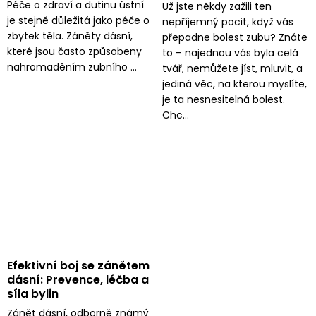
ů
Péče o zdraví a dutinu ústní
Už jste někdy zažili ten
je stejně důležitá jako péče o
nepříjemný pocit, když vás
zbytek těla. Záněty dásní,
přepadne bolest zubu? Znáte
které jsou často způsobeny
to – najednou vás byla celá
nahromaděním zubního ...
tvář, nemůžete jíst, mluvit, a
jediná věc, na kterou myslíte,
je ta nesnesitelná bolest.
Chc...
Efektivní boj se zánětem
dásní: Prevence, léčba a
síla bylin
Zánět dásní, odborně známý