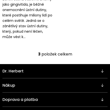
jako gingivitida, je běžné
onemocnění ústní dutiny,
které postihuje miliony lidí po
celém světě. Jedná se o
zánětlivý stav ústní dutiny,
který, pokud není léčen,
může vést k...
3
položek celkem
O
v
l
Z
á
Dr. Herbert
á
d
p
a
a
c
Nákup
t
í
í
p
r
Doprava a platba
v
k