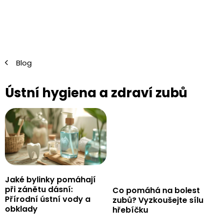
Přejít
na
obsah
Blog
Ústní hygiena a zdraví zubů
V
ý
p
i
s
č
l
Jaké bylinky pomáhají
á
při zánětu dásní:
Co pomáhá na bolest
n
Přírodní ústní vody a
zubů? Vyzkoušejte sílu
k
obklady
hřebíčku