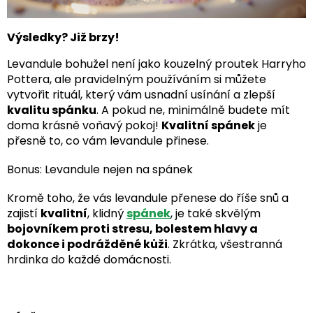
Výsledky? Již brzy!
Levandule bohužel není jako kouzelný proutek Harryho
Pottera, ale pravidelným používáním si můžete
vytvořit rituál, který vám usnadní usínání a zlepší
kvalitu spánku
. A pokud ne, minimálně budete mít
doma krásně voňavý pokoj!
Kvalitní spánek
je
přesně to, co vám levandule přinese.
Bonus: Levandule nejen na spánek
Kromě toho, že vás levandule přenese do říše snů a
zajistí
kvalitní
, klidný
spánek
, je také skvělým
bojovníkem proti stresu, bolestem hlavy a
dokonce i podrážděné kůži
. Zkrátka, všestranná
hrdinka do každé domácnosti.