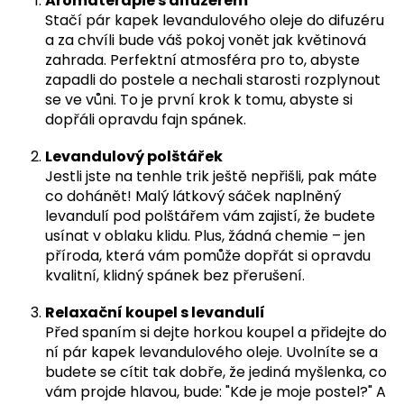
Aromaterapie s difuzérem
Stačí pár kapek levandulového oleje do difuzéru
a za chvíli bude váš pokoj vonět jak květinová
zahrada. Perfektní atmosféra pro to, abyste
zapadli do postele a nechali starosti rozplynout
se ve vůni. To je první krok k tomu, abyste si
dopřáli opravdu fajn spánek.
Levandulový polštářek
Jestli jste na tenhle trik ještě nepřišli, pak máte
co dohánět! Malý látkový sáček naplněný
levandulí pod polštářem vám zajistí, že budete
usínat v oblaku klidu. Plus, žádná chemie – jen
příroda, která vám pomůže dopřát si opravdu
kvalitní, klidný spánek bez přerušení.
Relaxační koupel s levandulí
Před spaním si dejte horkou koupel a přidejte do
ní pár kapek levandulového oleje. Uvolníte se a
budete se cítit tak dobře, že jediná myšlenka, co
vám projde hlavou, bude: "Kde je moje postel?" A