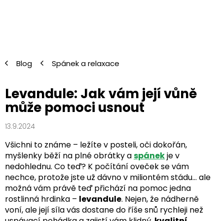
Přejít
na
obsah
Blog
Spánek a relaxace
Levandule: Jak vám její vůně
může pomoci usnout
13.9.2024
Všichni to známe – ležíte v posteli, oči dokořán,
myšlenky běží na plné obrátky a
spánek
je v
nedohlednu. Co teď? K počítání oveček se vám
nechce, protože jste už dávno v miliontém stádu... ale
možná vám právě teď přichází na pomoc jedna
rostlinná hrdinka –
levandule
. Nejen, že nádherně
voní, ale její síla vás dostane do říše snů rychleji než
uspávací pohádka a zajistí vám klidný,
kvalitní