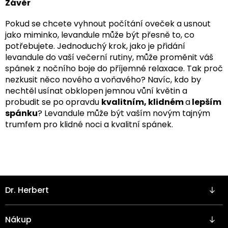
Závěr
Pokud se chcete vyhnout počítání oveček a usnout
jako miminko, levandule může být přesně to, co
potřebujete. Jednoduchý krok, jako je přidání
levandule do vaší večerní rutiny, může proměnit váš
spánek z nočního boje do příjemné relaxace. Tak proč
nezkusit něco nového a voňavého? Navíc, kdo by
nechtěl usínat obklopen jemnou vůní květin a
probudit se po opravdu
kvalitním, klidném
a
lepším
spánku
? Levandule může být vaším novým tajným
trumfem pro klidné noci a kvalitní spánek.
Z
Dr. Herbert
á
p
a
Nákup
t