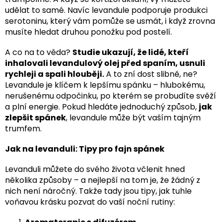
udělat to samé. Navíc levandule podporuje produkci
serotoninu, který vám pomůže se usmát, i když zrovna
musíte hledat druhou ponožku pod postelí.
A co na to věda?
Studie ukazují, že lidé, kteří
inhalovali levandulový olej před spaním, usnuli
rychleji a spali hlouběji.
A to zní dost slibně, ne?
Levandule je klíčem k lepšímu spánku – hlubokému,
nerušenému odpočinku, po kterém se probudíte svěží
a plní energie. Pokud hledáte jednoduchý způsob,
jak
zlepšit spánek
, levandule může být vaším tajným
trumfem.
Jak na levanduli: Tipy pro fajn spánek
Levanduli můžete do svého života včlenit hned
několika způsoby – a nejlepší na tom je, že žádný z
nich není náročný. Takže tady jsou tipy, jak tuhle
voňavou krásku pozvat do vaší noční rutiny: