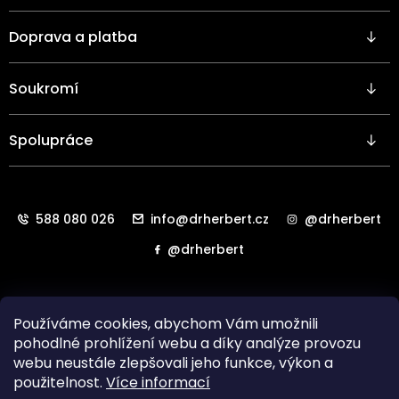
í
Doprava a platba
Soukromí
Spolupráce
588 080 026
info@drherbert.cz
@drherbert
@drherbert
Používáme cookies, abychom Vám umožnili
pohodlné prohlížení webu a díky analýze provozu
webu neustále zlepšovali jeho funkce, výkon a
použitelnost.
Více informací