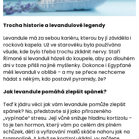
Trocha historie a levandulové legendy
Levandule má za sebou kariéru, kterou by jí záviděla i
rocková kapela. Už ve starověku byla používána
všude, kde bylo třeba trochu zklidnit nervy. Staří
Římané si levanduli házeli do koupele, aby po dlouhém
dni v toze přišli na jiné myšlenky. Dokonce i Egypťané
měli levanduli v oblibě – a my se přece nechceme
hádat s někým, kdo postavil pyramidy, že?
Jak levandule pomáhá zlepšit spánek?
Teď k jádru věci: jak vám levandule pomůže zlepšit
spánek? No, představte si ji jako přirozeného
„vypínače“ stresu. Její vůně snižuje hladinu kortizolu –
to je ten hormon, který vám po celém dni plném
schůzek, dětí a vyřizování mailů skáče nahoru jak na
trampolíně. A když se kortizol uklidní, vy můžete