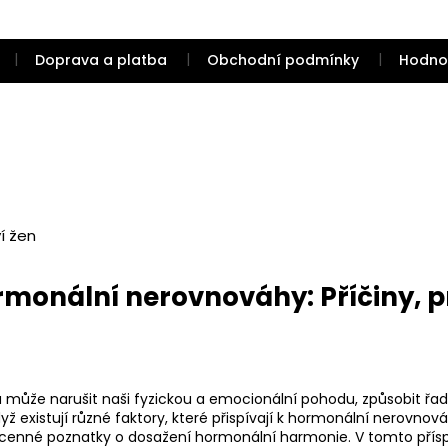
Doprava a platba
Obchodní podmínky
Hodno
í žen
rmonální nerovnováhy: Příčiny, p
ůže narušit naši fyzickou a emocionální pohodu, způsobit řadu
když existují různé faktory, které přispívají k hormonální nerovno
cenné poznatky o dosažení hormonální harmonie. V tomto přís