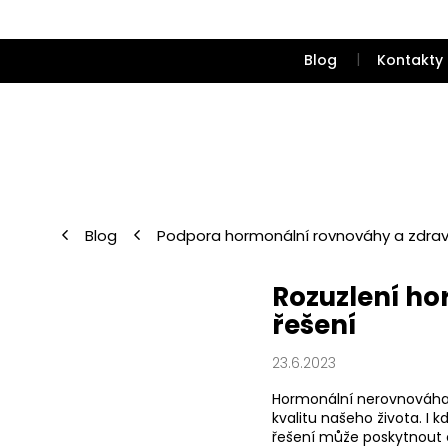
Přejít
na
obsah
Blog
Kontakty
Blog
Podpora hormonální rovnováhy a zdrav
Rozuzlení ho
řešení
23.6.2023
Hormonální nerovnováha m
kvalitu našeho života. I 
řešení může poskytnout 