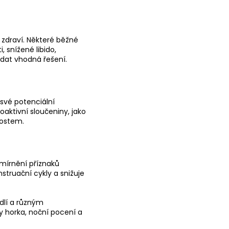
zdraví. Některé běžné
 snížené libido,
dat vhodná řešení.
 své potenciální
aktivní sloučeniny, jako
tnostem.
zmírnění příznaků
truační cykly a snižuje
lí a různým
 horka, noční pocení a