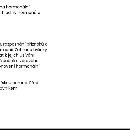
y na hormonální
t hladiny hormonů a
, rozpoznání příznaků a
monii. Zatímco bylinky
t k jejich užívání
začleněním zdravého
obnovení hormonální
ařskou pomoc. Před
covníkem.