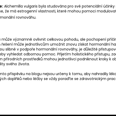
e:
Alchemilla vulgaris byla studována pro své potenciální účink
se, že má estrogenní vlastnosti, které mohou pomoci modulova
rmonální rovnováhu.
může významně ovlivnit celkovou pohodu, ale pochopení příčin
 řešení může jednotlivcům umožnit znovu získat hormonální har
jsou slibné v podpoře hormonální rovnováhy, je důležité přistupova
eby vyhledat odbornou pomoc. Přijetím holistického přístupu, 
ím přírodních prostředků mohou jednotlivci podniknout kroky k 
ity svého života.
to příspěvku na blogu nejsou určeny k tomu, aby nahradily lék
vých doplňků nebo léčby se vždy poraďte se zdravotnickým pra