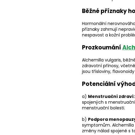
Běžné příznaky h
Hormonální nerovnováha 
příznaky zahrnují nepravi
nespavost a kožní problé
Prozkoumání
Alch
Alchemilla vulgaris, běž
zdravotní přínosy, včetn
jsou třísloviny, flavonoid
Potenciální výhod
a)
Menstruační zdraví:
spojených s menstruační
menstruační bolesti.
b)
Podpora menopauzy
symptomům. Alchemilla v
změny nálad spojené s to