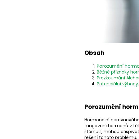
Obsah
Porozumění hormo
Běžné příznaky ho
Prozkoumání Alchem
Potenciální výhody 
Porozumění horm
Hormonální nerovnováha 
fungování hormonů v těle.
stárnutí, mohou přispív
řešení tohoto problému.