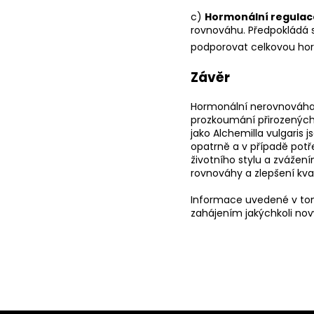
c)
Hormonální regulac
rovnováhu. Předpokládá 
podporovat celkovou ho
Závěr
Hormonální nerovnováha 
prozkoumání přirozených
jako Alchemilla vulgaris 
opatrně a v případě potř
životního stylu a zvážen
rovnováhy a zlepšení kval
Informace uvedené v tom
zahájením jakýchkoli no