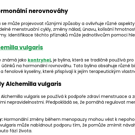
ormonální nerovnováhy
se může projevovat různými způsoby a ovlivňuje různé aspekty 
delné menstruační cykly, změny nálad, únavu, kolísání hmotnosti,
my. Identifikace těchto příznaků může jednotlivcům pomoci hle
emilla vulgaris
ně známá jako
kontryhel
,
je bylina, která se tradičně používá pro
ě účinků na hormonální rovnováhu. Tato bylina obsahuje různé bio
y a fenolové kyseliny, které přispívají k jejím terapeutickým vlas
y Alchemilla vulgaris
Alchemilla vulgaris se používá k podpoře zdraví menstruace a 
mi nepravidelnostmi. Předpokládá se, že pomáhá regulovat mens
:
Hormonální změny během menopauzy mohou vést k nepohod
ulgaris může nabídnout podporu tím, že pomůže zmírnit návaly
uto fází života.