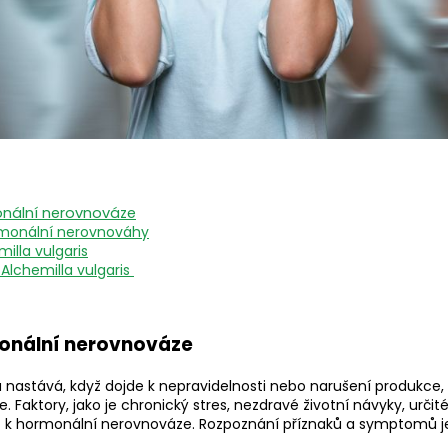
nální nerovnováze
rmonální nerovnováhy
illa vulgaris
Alchemilla vulgaris
onální nerovnováze
nastává, když dojde k nepravidelnosti nebo narušení produkce,
 Faktory, jako je chronický stres, nezdravé životní návyky, určit
at k hormonální nerovnováze. Rozpoznání příznaků a symptomů j