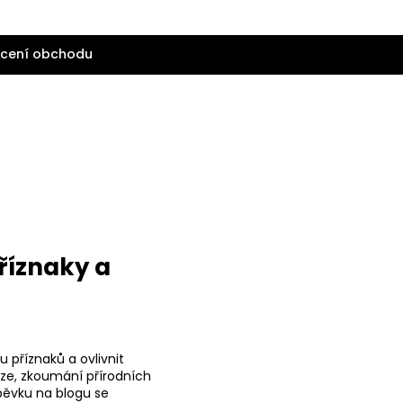
cení obchodu
říznaky a
 příznaků a ovlivnit
váze, zkoumání přírodních
pěvku na blogu se