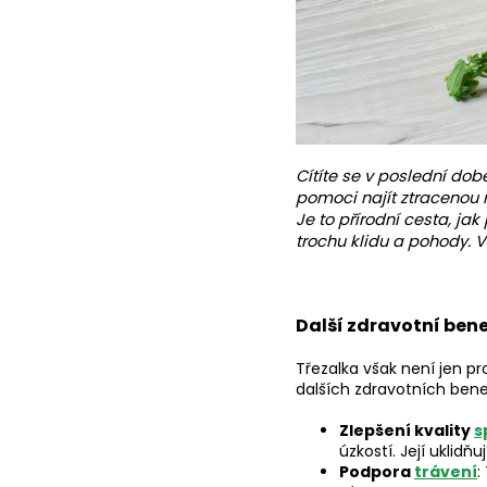
Cítíte se v poslední do
pomoci najít ztracenou r
Je to přírodní cesta, ja
trochu klidu a pohody. V
Další zdravotní bene
Třezalka však není jen pr
dalších zdravotních bene
Zlepšení kvality
s
úzkostí. Její uklidň
Podpora
trávení
: