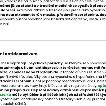
na, která roste na loukách, pastvinách a v lesích po celé Evropě, 
 známé již po staletí a v tradiční medicíně se využívá přede
 depresí.
Aktivními látkami v třezalce jsou především hypericin 
ladinu neurotransmiterů v mozku, především serotoninu, d
ůsobem působí podobně jako klasická antidepresiva, avšak s m
účinků
dní antidepresivum
 mezi nejčastější
psychické poruchy
, se kterými se v současn
ba zahrnuje užívání antidepresiv, která však mohou mít řa
váze, ospalost nebo ztráta libida.
Z tohoto důvodu se stále víc
 patří právě třezalka. Díky obsahu hypericinu a hyperforinu má
tř
ytávání serotoninu
, což je podobný mechanismus jako u někt
 neurotransmiter, který hraje klíčovou roli v regulaci nálady,
spá
ninu přispívá ke zlepšení nálady a zmírnění depresivních
ezalka
může být účinná při léčbě lehkých až středně těžkýc
yntetickými antidepresivy. Výhodou třezalky však je její přírodní p
ádoucích účinků.