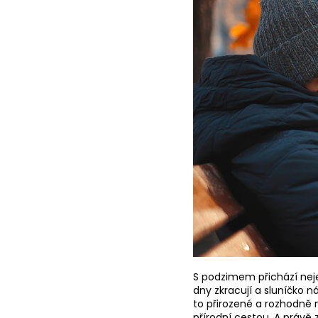
S podzimem přichází neje
dny zkracují a sluníčko 
to přirozené a rozhodně 
přírodní cestou. A práv