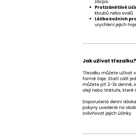
zácpa.
Protizánětlivé úč
kloubů nebo svalů.
Léčba kožních pr
urychlení jejich hoje
Jak užívat třezalku?
Třezalku můžete užívat v 
formě čaje. Stačí zalít j
můžete pít 2-3x denně, i
oleji nebo tinktuře, kte
Doporučená denní dávka tř
pokyny uvedené na obalu 
ovlivňovat jejich účinky.