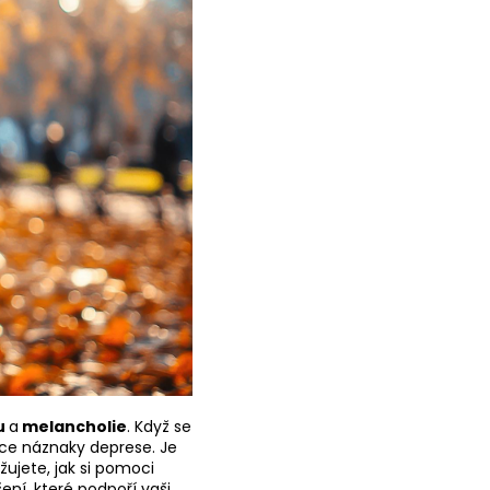
u
a
melancholie
. Když se
nce náznaky deprese. Je
ujete, jak si pomoci
ní, které podpoří vaši