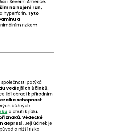
Asii i Severní Americe.
vším na hojení ran,
a hyperforin.
Tyto
opaminu a
inimálním rizikem
é společnosti potýká
du vedlejších účinků,
e lidí obrací k přírodním
ezalka schopnost
erých běžných
nku
a chuti k jídlu.
 příznaků.
Vědecké
h depresí.
Její účinek je
ůvod a nižší riziko