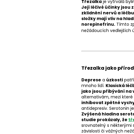
Třezalka
je vytrvalá byli
Její léčivé účinky jsou
zklidnění nervů a léčbu
složky mají vliv na h
norepinefrinu.
Tímto zp
nežádoucích vedlejších 
Třezalka jako příro
Deprese
a
úzkosti
patří
mnoho lidí.
Klasická léč
jako jsou přibývání na 
alternativám, mezi které
inhibovat zpětné vych
antidepresiv. Serotonin je
Zvýšená hladina seroto
studie prokázaly, že
tř
srovnatelný s některými s
závislosti či vážných než