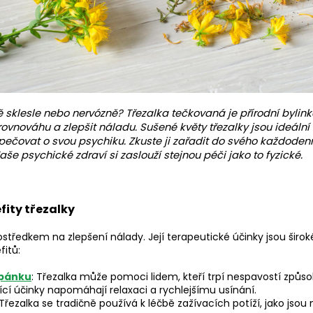
bě sklesle nebo nervózně? Třezalka tečkovaná je přírodní byli
ovnováhu a zlepšit náladu. Sušené květy třezalky jsou ideální k
k pečovat o svou psychiku. Zkuste ji zařadit do svého každodenn
aše psychické zdraví si zaslouží stejnou péči jako to fyzické.
fity třezalky
ostředkem na zlepšení nálady. Její terapeutické účinky jsou širok
fitů:
pánku
: Třezalka může pomoci lidem, kteří trpí nespavostí způ
ující účinky napomáhají relaxaci a rychlejšímu usínání.
 Třezalka se tradičně používá k léčbě zažívacích potíží, jako js