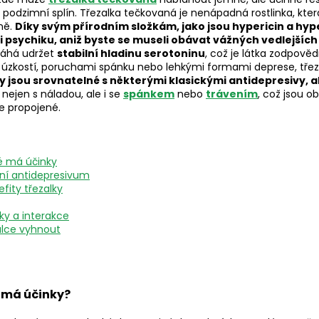
odzimní splín. Třezalka tečkovaná je nenápadná rostlinka, kter
ně.
Díky svým přírodním složkám, jako jsou hypericin a hyp
i psychiku, aniž byste se museli obávat vážných vedlejších
há udržet
stabilní hladinu serotoninu
, což je látka zodpověd
s úzkostí, poruchami spánku nebo lehkými formami deprese, tře
ky jsou srovnatelné s některými klasickými antidepresivy, 
ejen s náladou, ale i se
spánkem
nebo
trávením
, což jsou ob
e propojené.
ké má účinky
dní antidepresivum
fity třezalky
ky a interakce
alce vyhnout
é má účinky?