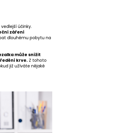
edlejší účinky.
eční záření
hýbat dlouhému pobytu na
ezalka může snížit
ředění krve.
Z tohoto
kud již užíváte nějaké