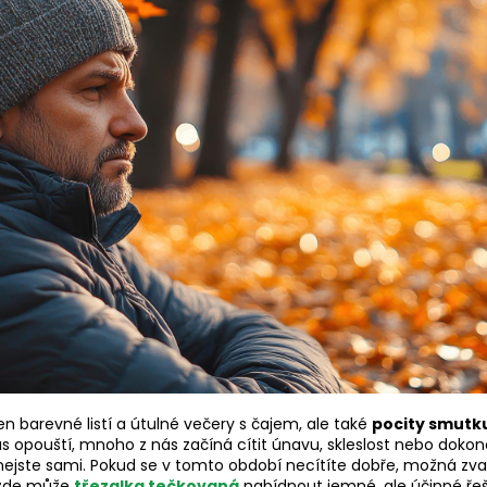
n barevné listí a útulné večery s čajem, ale také
pocity smutk
nás opouští, mnoho z nás začíná cítit únavu, skleslost nebo doko
nejste sami. Pokud se v tomto období necítíte dobře, možná zvaž
ě zde může
třezalka tečkovaná
nabídnout jemné, ale účinné řeše