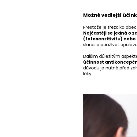
Možné vedlejší účink
Přestože je třezalka obe
Nejčastěji se jedná o z
(fotosenzitivitu) nebo
slunci a používat opalo
Dalším důležitým aspekte
účinnost antikoncepční
důvodu je nutné před zahá
léky.