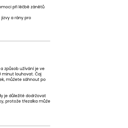
pomoci při léčbě zánětů
 jizvy a rány pro
 a způsob užívání je ve
0 minut louhovat. Čaj
átek, můžete sáhnout po
dy je důležité dodržovat
ky, protože třezalka může