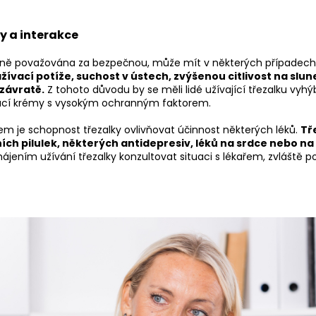
y a interakce
cně považována za bezpečnou, může mít v některých případech v
ažívací potíže, suchost v ústech, zvýšenou citlivost na slun
 závratě.
Z tohoto důvodu by se měli lidé užívající třezalku vy
vací krémy s vysokým ochranným faktorem.
m je schopnost třezalky ovlivňovat účinnost některých léků.
Tř
ch pilulek, některých antidepresiv, léků na srdce nebo na 
jením užívání třezalky konzultovat situaci s lékařem, zvláště po