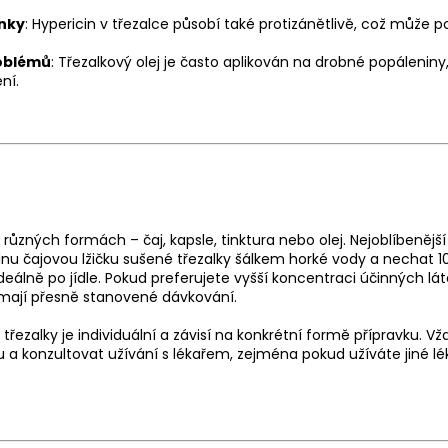
inky
: Hypericin v třezalce působí také protizánětlivě, což může 
oblémů
: Třezalkový olej je často aplikován na drobné popáleniny,
ní.
různých formách – čaj, kapsle, tinktura nebo olej. Nejoblíbenější
ednu čajovou lžičku sušené třezalky šálkem horké vody a nechat 1
deálně po jídle. Pokud preferujete vyšší koncentraci účinných l
ré mají přesně stanovené dávkování.
ezalky je individuální a závisí na konkrétní formě přípravku. Vž
a konzultovat užívání s lékařem, zejména pokud užíváte jiné lé