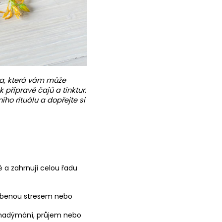
nka, která vám může
 přípravě čajů a tinktur.
ího rituálu a dopřejte si
é a zahrnují celou řadu
sobenou stresem nebo
ou nadýmání, průjem nebo