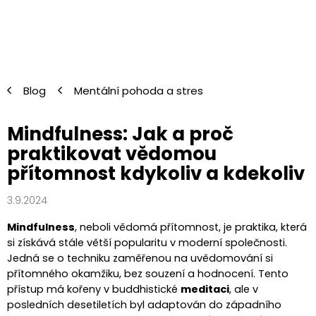
Přejít
na
obsah
Blog
Mentální pohoda a stres
Mindfulness: Jak a proč
praktikovat vědomou
přítomnost kdykoliv a kdekoliv
3.9.2024
Mindfulness
, neboli vědomá přítomnost, je praktika, která
si získává stále větší popularitu v moderní společnosti.
Jedná se o techniku zaměřenou na uvědomování si
přítomného okamžiku, bez souzení a hodnocení. Tento
přístup má kořeny v buddhistické
meditaci
, ale v
posledních desetiletích byl adaptován do západního