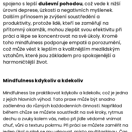
spojeno s lepší
duševní pohodou
, což vede k nižší
úrovni deprese, úzkosti a negativních myšlenek.
Dalším přínosem je zvýšení soustředění a
produktivity, protože lidé, kteří se zaměřují na
přítomný okamžik, mohou zlepšit svou efektivitu při
práci a lépe se koncentrovat na své úkoly. Kromě
toho mindfulness podporuje empatii a porozumění,
což může vést k lepším a kvalitnějším mezilidským
vztahům, které jsou základem pro spokojenější a
harmoničtější život.
Mindfulness kdykoliv a kdekoliv
Mindfulness lze praktikovat kdykoliv a kdekoliv, což je jedna
z jejích hlavních výhod. Tato praxe může být snadno
začleněna do různých každodenních činností. Například
během chůze se můžete soustředit na své kroky, rytmus
dechu a zvuky kolem vás, nebo při jídle vědomě vnímat
chuť, vůni a texturu pokrmu. Při práci se můžete zaměřit na
jeden úkol a plně se mu věnovat, místo multitaskingu. Čas