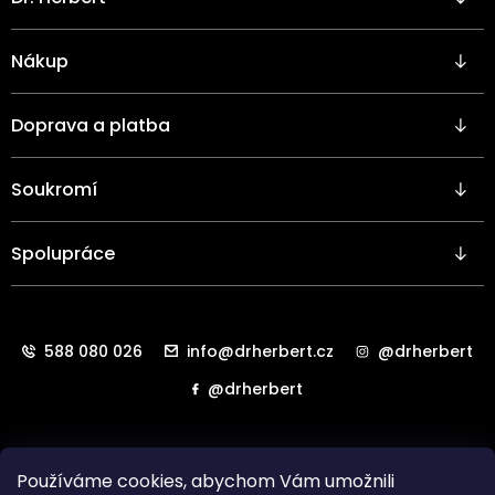
á
p
a
Nákup
t
í
Doprava a platba
Soukromí
Spolupráce
588 080 026
info@drherbert.cz
@drherbert
@drherbert
Používáme cookies, abychom Vám umožnili