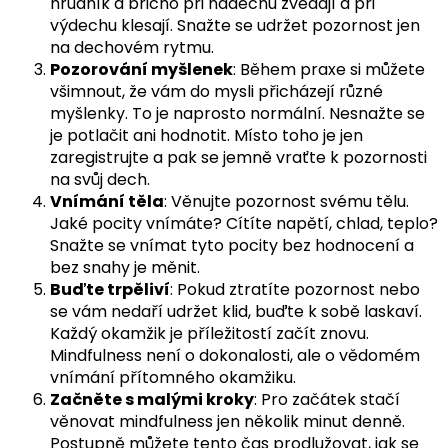
hrudník a břicho při nádechu zvedají a při
výdechu klesají. Snažte se udržet pozornost jen
na dechovém rytmu.
Pozorování myšlenek
: Během praxe si můžete
všimnout, že vám do mysli přicházejí různé
myšlenky. To je naprosto normální. Nesnažte se
je potlačit ani hodnotit. Místo toho je jen
zaregistrujte a pak se jemně vraťte k pozornosti
na svůj dech.
Vnímání těla
: Věnujte pozornost svému tělu.
Jaké pocity vnímáte? Cítíte napětí, chlad, teplo?
Snažte se vnímat tyto pocity bez hodnocení a
bez snahy je měnit.
Buďte trpěliví
: Pokud ztratíte pozornost nebo
se vám nedaří udržet klid, buďte k sobě laskaví.
Každý okamžik je příležitostí začít znovu.
Mindfulness není o dokonalosti, ale o vědomém
vnímání přítomného okamžiku.
Začněte s malými kroky
: Pro začátek stačí
věnovat mindfulness jen několik minut denně.
Postupně můžete tento čas prodlužovat, jak se