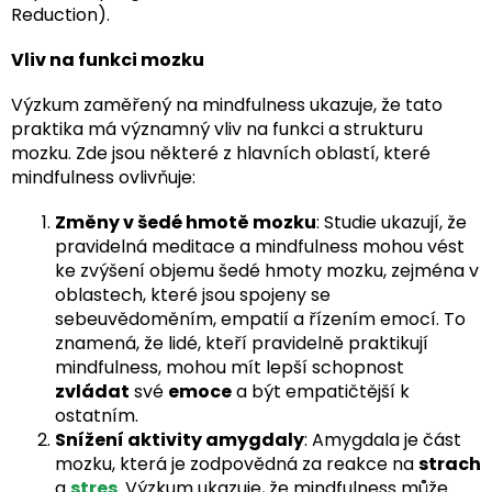
Reduction).
Vliv na funkci mozku
Výzkum zaměřený na mindfulness ukazuje, že tato
praktika má významný vliv na funkci a strukturu
mozku. Zde jsou některé z hlavních oblastí, které
mindfulness ovlivňuje:
Změny v šedé hmotě mozku
: Studie ukazují, že
pravidelná meditace a mindfulness mohou vést
ke zvýšení objemu šedé hmoty mozku, zejména v
oblastech, které jsou spojeny se
sebeuvědoměním, empatií a řízením emocí. To
znamená, že lidé, kteří pravidelně praktikují
mindfulness, mohou mít lepší schopnost
zvládat
své
emoce
a být empatičtější k
ostatním.
Snížení aktivity amygdaly
: Amygdala je část
mozku, která je zodpovědná za reakce na
strach
a
stres
. Výzkum ukazuje, že mindfulness může