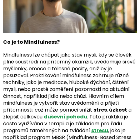
Co je to Mindfulness?
Mindfulness lze chápat jako stav mysli, kdy se člověk
plně soustředí na přítomný okamžik, uvědomuje si své
myšlenky, emoce a tělesné pocity, aniž by je
posuzoval. Praktikování mindfulness zahrnuje různé
techniky, jako je meditace, hluboké dýchání, čištění
mysli, nebo prosté zaměření pozornosti na aktuální
činnost, například jídlo nebo chůzi. Hlavním cílem
mindfulness je vytvořit stav uvědomění a přijetí
přítomnosti, což může pomoci snížit
stres
,
úzkost
a
zlepšit celkovou
duševní pohodu
. Tato praktika je
často využívána v terapii a je základem pro řadu
programů zaměřených na zvládání
stresu
, jako je
například program MBSR (Mindfulness-Based Stress