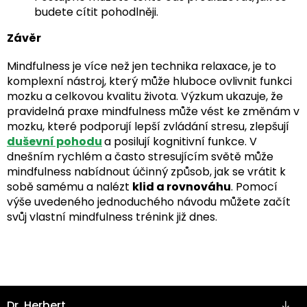
budete cítit pohodlněji.
Závěr
Mindfulness je více než jen technika relaxace, je to
komplexní nástroj, který může hluboce ovlivnit funkci
mozku a celkovou kvalitu života. Výzkum ukazuje, že
pravidelná praxe mindfulness může vést ke změnám v
mozku, které podporují lepší zvládání stresu, zlepšují
duševní pohodu
a posilují kognitivní funkce. V
dnešním rychlém a často stresujícím světě může
mindfulness nabídnout účinný způsob, jak se vrátit k
sobě samému a nalézt
klid a rovnováhu
. Pomocí
výše uvedeného jednoduchého návodu můžete začít
svůj vlastní mindfulness trénink již dnes.
Z
Dr. Herbert