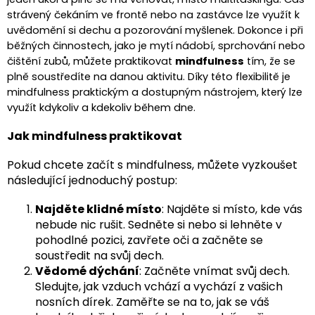
strávený čekáním ve frontě nebo na zastávce lze využít k
uvědomění si dechu a pozorování myšlenek. Dokonce i při
běžných činnostech, jako je mytí nádobí, sprchování nebo
čištění zubů, můžete praktikovat
mindfulness
tím, že se
plně soustředíte na danou aktivitu. Díky této flexibilitě je
mindfulness praktickým a dostupným nástrojem, který lze
využít kdykoliv a kdekoliv během dne.
Jak mindfulness praktikovat
Pokud chcete začít s mindfulness, můžete vyzkoušet
následující jednoduchý postup:
Najděte klidné místo
: Najděte si místo, kde vás
nebude nic rušit. Sedněte si nebo si lehněte v
pohodlné pozici, zavřete oči a začněte se
soustředit na svůj dech.
Vědomé dýchání
: Začněte vnímat svůj dech.
Sledujte, jak vzduch vchází a vychází z vašich
nosních dírek. Zaměřte se na to, jak se váš