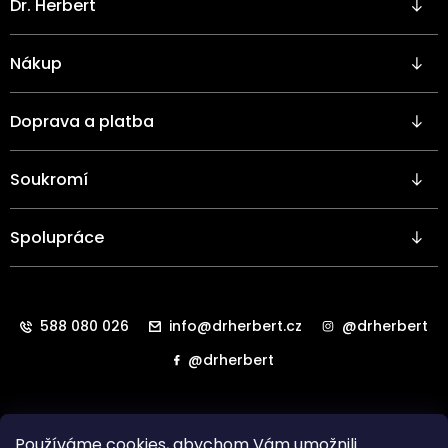
Dr. Herbert
á
p
a
Nákup
t
í
Doprava a platba
Soukromí
Spolupráce
588 080 026
info@drherbert.cz
@drherbert
@drherbert
Používáme cookies, abychom Vám umožnili