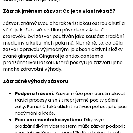
Zázrak jménem zázvor: Co je to vlastně zač?
Zázvor, známý svou charakteristickou ostrou chutí a
vůní, je kořenová rostlina původem z Asie. Od
starověku byl zázvor používán jako součást tradiční
medicíny a kulturních pokrmů. Nicméně, to, co dělá
zázvor opravdu výjimečným, je obsah aktivní složky
zvané gingerol. Gingerol je antioxidantem a
protizánětlivou látkou, která poskytuje zázvoru jeho
mnohé zdravotní výhody.
Zázračné výhody zázvoru:
Podpora trávení
: Zázvor může pomoci stimulovat
trávicí procesy a snížit nepříjemné pocity pálení
žáhy. Pomáhá také uklidnit zažívací potíže, jako jsou
nadýmání a křeče.
Posílení imunitního systému
: Díky svým
protizánětlivým vlastnostem může zázvor podpořit
imunitní systém a pomoci tělu lépe bojovat proti