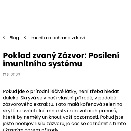
Přejít
na
obsah
Blog
Imunita a ochrana zdraví
Poklad zvaný Zázvor: Posílení
imunitního systému
17.8.2023
Pokud jde o přírodní léčivé látky, není třeba hledat
daleko. Skrývá se v naší vlastní přírodě, v podobě
zázvorového extraktu. Tato malá kořenová zelenina
skýtá neuvěřitelné množství zdravotních přínosů,
které by neměly uniknout vaší pozornosti. Pokud jste
ještě neobjevili sílu zázvoru, je čas se seznámit s tímto
úžasným darem přírody.