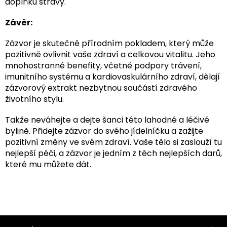
doplňku stravy.
Závěr:
Zázvor je skutečně přírodním pokladem, který může
pozitivně ovlivnit vaše zdraví a celkovou vitalitu. Jeho
mnohostranné benefity, včetně podpory trávení,
imunitního systému a kardiovaskulárního zdraví, dělají
zázvorový extrakt nezbytnou součástí zdravého
životního stylu.
Takže neváhejte a dejte šanci této lahodné a léčivé
bylině. Přidejte zázvor do svého jídelníčku a zažijte
pozitivní změny ve svém zdraví. Vaše tělo si zaslouží tu
nejlepší péči, a zázvor je jedním z těch nejlepších darů,
které mu můžete dát.
Z