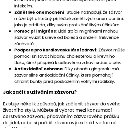
infekcím.
Zánětlivé onemocnění
: Studie naznačují, že zázvor
může být užitečný při léčbě zánětlivých onemocnění,
jako je artritida, díky svým protizánětlivým účinkům.
Pomoc při migréne
: Lidé trpící migrénami mohou
zázvor využít k úlevě od bolesti a snížení frekvence
záchvatů.
Podpora pro kardiovaskulární zdraví
: Zázvor může
pomoci snižovat hladinu cholesterolu a krevního
tlaku, čímž přispívá k celkovému zdraví srdce a cév.
Antioxidační ochrana
: Díky obsahu gingerolu má
zázvor silné antioxidační účinky, které pomáhají
chránit buňky před poškozením volnými radikály.
Jak začít s užíváním zázvoru?
Existuje několik způsobů, jak začlenit zázvor do svého
životního stylu. Můžete si vybrat mezi konzumací
čerstvého zázvoru, přidáváním zázvorového prášku
do jídel, nebo si pořídit zázvorový extrakt ve formě