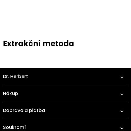
Přejít
na
obsah
Extrakční metoda
Z
Dr. Herbert
á
p
a
Nákup
t
í
Doprava a platba
Soukromí