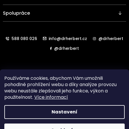
Spolupráce
588 080 026
info@drherbert.cz
@drherbert
@drherbert
Používáme cookies, abychom Vám umožnili
pohodlné prohlížení webu a díky analýze provozu
webu neustále zlepšovali jeho funkce, výkon a
použitelnost.
Více informací
Všechna práva vyhrazena. Copyright
HAB LAB Technology
Nastavení
s.r.o.
2024.
Vytvořil
Shoptet