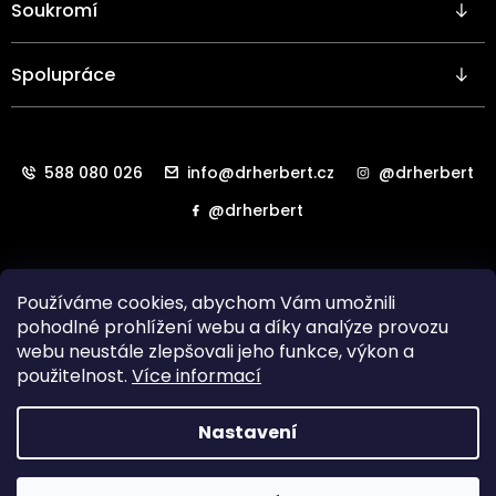
Soukromí
Spolupráce
588 080 026
info@drherbert.cz
@drherbert
@drherbert
Používáme cookies, abychom Vám umožnili
pohodlné prohlížení webu a díky analýze provozu
webu neustále zlepšovali jeho funkce, výkon a
použitelnost.
Více informací
Všechna práva vyhrazena. Copyright
HAB LAB Technology
Nastavení
s.r.o.
2024.
Vytvořil
Shoptet