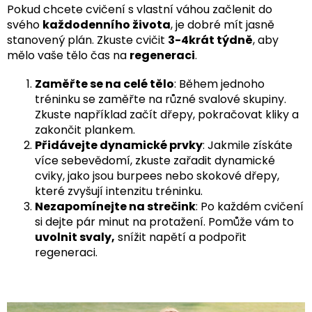
Pokud chcete cvičení s vlastní váhou začlenit do
svého
každodenního života
, je dobré mít jasně
stanovený plán. Zkuste cvičit
3-4krát týdně
, aby
mělo vaše tělo čas na
regeneraci
.
Zaměřte se na celé tělo
: Během jednoho
tréninku se zaměřte na různé svalové skupiny.
Zkuste například začít dřepy, pokračovat kliky a
zakončit plankem.
Přidávejte dynamické prvky
: Jakmile získáte
více sebevědomí, zkuste zařadit dynamické
cviky, jako jsou burpees nebo skokové dřepy,
které zvyšují intenzitu tréninku.
Nezapomínejte na strečink
: Po každém cvičení
si dejte pár minut na protažení. Pomůže vám to
uvolnit svaly,
snížit napětí a podpořit
regeneraci.