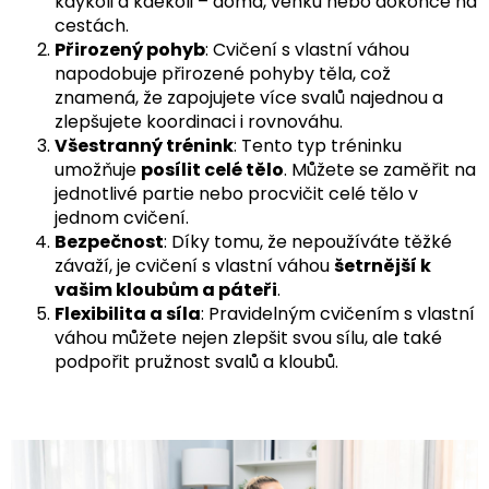
kdykoli a kdekoli – doma, venku nebo dokonce na
cestách.
Přirozený pohyb
: Cvičení s vlastní váhou
napodobuje přirozené pohyby těla, což
znamená, že zapojujete více svalů najednou a
zlepšujete koordinaci i rovnováhu.
Všestranný trénink
: Tento typ tréninku
umožňuje
posílit celé tělo
. Můžete se zaměřit na
jednotlivé partie nebo procvičit celé tělo v
jednom cvičení.
Bezpečnost
: Díky tomu, že nepoužíváte těžké
závaží, je cvičení s vlastní váhou
šetrnější k
vašim kloubům a páteři
.
Flexibilita a síla
: Pravidelným cvičením s vlastní
váhou můžete nejen zlepšit svou sílu, ale také
podpořit pružnost svalů a kloubů.