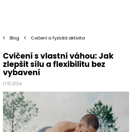
Přejít
na
obsah
Blog
Cvičení a fyzická aktivita
Cvičení s vlastní váhou: Jak
zlepšit sílu a flexibilitu bez
vybavení
17.10.2024