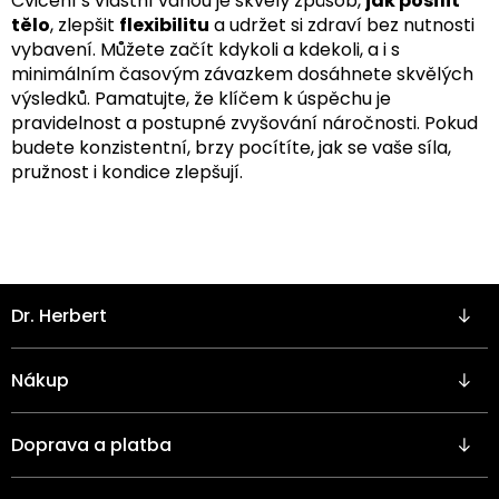
Cvičení s vlastní váhou je skvělý způsob,
jak posílit
tělo
, zlepšit
flexibilitu
a udržet si zdraví bez nutnosti
vybavení. Můžete začít kdykoli a kdekoli, a i s
minimálním časovým závazkem dosáhnete skvělých
výsledků. Pamatujte, že klíčem k úspěchu je
pravidelnost a postupné zvyšování náročnosti. Pokud
budete konzistentní, brzy pocítíte, jak se vaše síla,
pružnost i kondice zlepšují.
Z
Dr. Herbert
á
p
a
Nákup
t
í
Doprava a platba