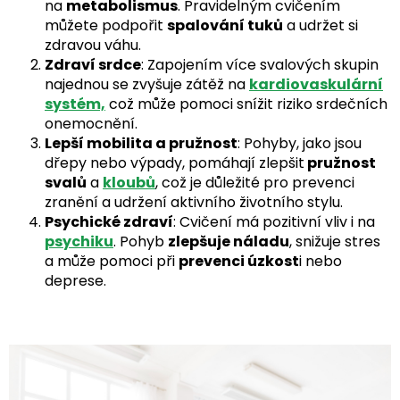
na
metabolismus
. Pravidelným cvičením
můžete podpořit
spalování tuků
a udržet si
zdravou váhu.
Zdraví srdce
: Zapojením více svalových skupin
najednou se zvyšuje zátěž na
kardiovaskulární
systém,
což může pomoci snížit riziko srdečních
onemocnění.
Lepší mobilita a pružnost
: Pohyby, jako jsou
dřepy nebo výpady, pomáhají zlepšit
pružnost
svalů
a
kloubů
, což je důležité pro prevenci
zranění a udržení aktivního životního stylu.
Psychické zdraví
: Cvičení má pozitivní vliv i na
psychiku
. Pohyb
zlepšuje náladu
, snižuje stres
a může pomoci při
prevenci úzkost
i nebo
deprese.