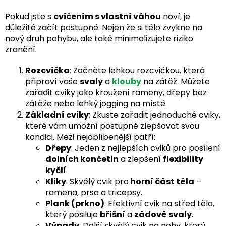
Pokud jste s
cvičením s vlastní váhou
noví, je
důležité začít postupně. Nejen že si tělo zvykne na
nový druh pohybu, ale také minimalizujete riziko
zranění.
Rozcvička
: Začněte lehkou rozcvičkou, která
připraví vaše
svaly
a
klouby
na zátěž. Můžete
zařadit cviky jako kroužení rameny, dřepy bez
zátěže nebo lehký jogging na místě.
Základní cviky
: Zkuste zařadit jednoduché cviky,
které vám umožní postupně zlepšovat svou
kondici. Mezi nejoblíbenější patří:
Dřepy
: Jeden z nejlepších cviků pro posílení
dolních končetin
a zlepšení
flexibility
kyčlí
.
Kliky
: Skvělý cvik pro
horní část těla
–
ramena, prsa a tricepsy.
Plank (prkno)
: Efektivní cvik na střed těla,
který posiluje
břišní
a
zádové
svaly
.
Výpady
: Další skvělý cvik na nohy, který