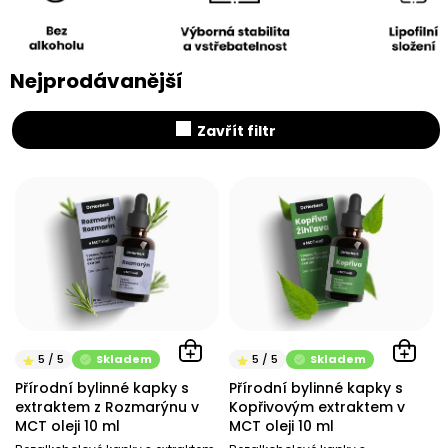
Nejprodávanější
Zavřít filtr
V
ý
p
i
s
p
r
o
d
Skladem
Skladem
u
Přírodní bylinné kapky s
Přírodní bylinné kapky s
k
extraktem z Rozmarýnu v
Kopřivovým extraktem v
t
MCT oleji 10 ml
MCT oleji 10 ml
ů