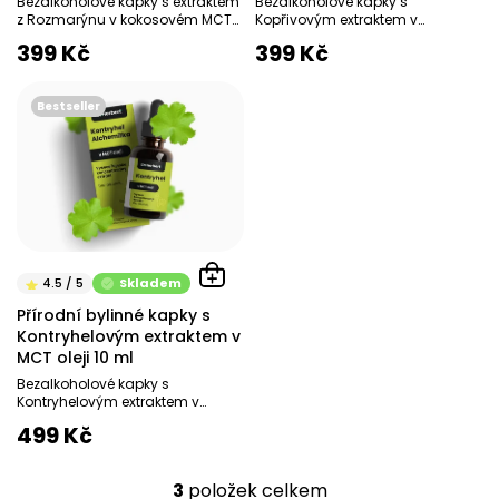
Bezalkoholové kapky s extraktem
Bezalkoholové kapky s
z Rozmarýnu v kokosovém MCT
Kopřivovým extraktem v
oleji Paměť Mozek Krevní oběh
kokosovém MCT oleji Dr. Herbert
399 Kč
399 Kč
Močové cesty...
doporučuje Přírodní podpora...
Bestseller
Skladem
Přírodní bylinné kapky s
Kontryhelovým extraktem v
MCT oleji 10 ml
Bezalkoholové kapky s
Kontryhelovým extraktem v
kokosovém MCT oleji Dr. Herbert
499 Kč
doporučuje 100% Přírodní...
3
položek celkem