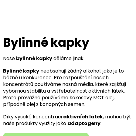
Přejít
na
obsah
Bylinné kapky
Naše
bylinné kapky
děláme jinak.
Bylinné kapky
neobsahují žádný alkohol, jako je to
běžné u konkurence. Pro rozpouštění našich
koncentrátů používáme nosná média, které zajišťují
výbornou stabilitu a vstřebatelnost aktivních látek.
Proto převážně používáme kokosový MCT olej,
případně olej z konopných semen.
Díky vysoké koncentraci
aktivních látek
, mohou být
naše produkty využity jako
adaptogeny
.