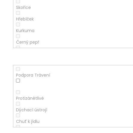
Skořice
Hřebíček
Kurkuma
Černý pepř
Heřmánek pravý
Na co pomáhá
Třezalka tečkovaná
Podpora Trávení
Zázvor lékařský
Spánek
Kontyhel obecný
Protizánětlivé
Kopřiva dvoudomá
Dýchací ústrojí
Oregáno
Chuť k jídlu
Rozmarýn lékařský