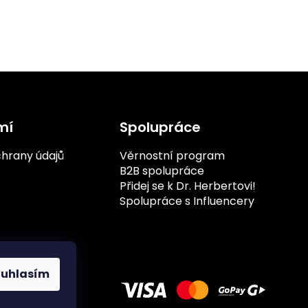
0
1
0
3
0
1
0
1
0
mí
Spolupráce
1
4
hrany údajů
Věrnostní program
B2B spolupráce
1
Přidej se k Dr. Herbertovi!
Spolupráce s Influencery
1
1
3
ouhlasím
3