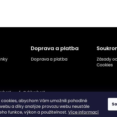
O
v
l
á
d
a
Doprava a platba
Soukro
c
í
ínky
Doprava a platba
Zásady oc
p
Cookies
r
v
k
y
v
ý
rbert
@drherbert
p
 cookies, abychom Vám umožnili pohodlné
i
S
s
 webu a díky analýze provozu webu neustále
u
jeho funkce, výkon a použitelnost.
Více informací
y s.r.o.
2024.
Vytvořil
Shoptet