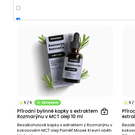
Spánek
Normální funkce horních dýchacích cest
Dýchací ústrojí
Normální činnost jater
V
Imunita
ý
Dýchací systém
p
Trávení
Dýchací cesty
i
s
Menstruace
Pokožka
p
Perimenopauza
r
Kardiovaskulární systém
o
Menopauza
d
Libido
u
Příprava na těhotenství
k
Osvěžení
t
Antioxidant
Funkce jater
ů
Skladem
Regulace krevního cukru
Přírodní bylinné kapky s extraktem z
Příro
Osvěžení těla
Rozmarýnu v MCT oleji 10 ml
extra
Chuť k jídlu
Vylučování
Bezalkoholové kapky s extraktem z Rozmarýnu v
Bezalk
kokosovém MCT oleji Paměť Mozek Krevní oběh
kokoso
Očista organismu