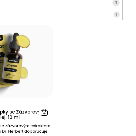
3
0
1
0
3
0
4
1
1
0
1
0
1
0
1
1
7
1
1
kapky se Zázvorovým
1
eji 10 ml
2
1
 se zázvorovým extraktem
 Dr. Herbert doporučuje
1