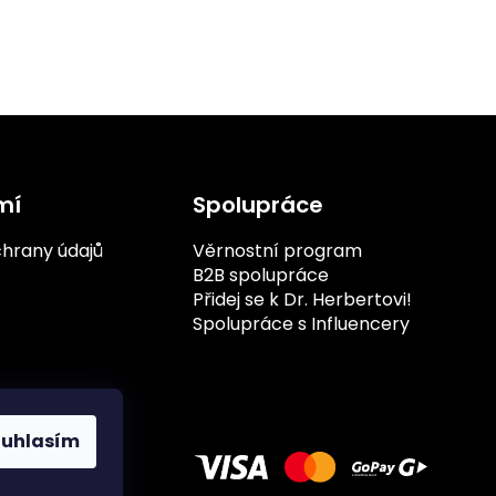
1
1
1
3
0
1
0
1
0
mí
Spolupráce
1
4
hrany údajů
Věrnostní program
B2B spolupráce
1
Přidej se k Dr. Herbertovi!
Spolupráce s Influencery
1
1
3
ouhlasím
3