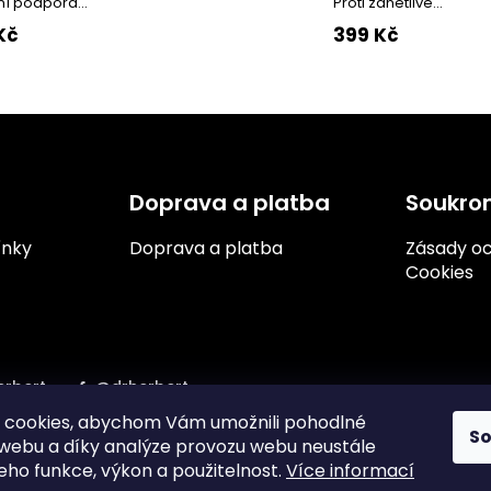
ní podpora...
Proti zánětlivé...
Kč
399 Kč
O
v
l
á
d
a
Doprava a platba
Soukro
c
í
ínky
Doprava a platba
Zásady oc
p
Cookies
r
v
k
y
v
ý
rbert
@drherbert
p
 cookies, abychom Vám umožnili pohodlné
i
S
s
 webu a díky analýze provozu webu neustále
u
jeho funkce, výkon a použitelnost.
Více informací
y s.r.o.
2024.
Vytvořil
Shoptet