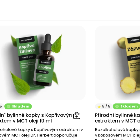
Skladem
Skladem
dní bylinné kapky s Kopřivovým
Přírodní bylinné 
ktem v MCT oleji 10 ml
extraktem v MCT ol
oholové kapky s Kopřivovým extraktem v
Bezalkoholové kapky
vém MCT oleji Dr. Herbert doporučuje
v kokosovém MCT oleji