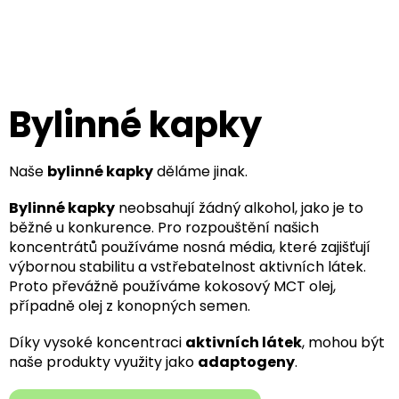
Přejít
na
obsah
Bylinné kapky
Naše
bylinné kapky
děláme jinak.
Bylinné kapky
neobsahují žádný alkohol, jako je to
běžné u konkurence. Pro rozpouštění našich
koncentrátů používáme nosná média, které zajišťují
výbornou stabilitu a vstřebatelnost aktivních látek.
Proto převážně používáme kokosový MCT olej,
případně olej z konopných semen.
Díky vysoké koncentraci
aktivních látek
, mohou být
naše produkty využity jako
adaptogeny
.