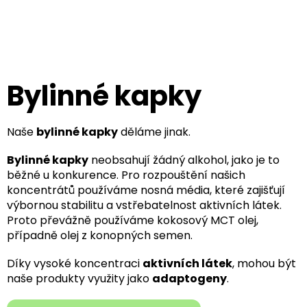
Přejít
na
obsah
Bylinné kapky
Naše
bylinné kapky
děláme jinak.
Bylinné kapky
neobsahují žádný alkohol, jako je to
běžné u konkurence. Pro rozpouštění našich
koncentrátů používáme nosná média, které zajišťují
výbornou stabilitu a vstřebatelnost aktivních látek.
Proto převážně používáme kokosový MCT olej,
případně olej z konopných semen.
Díky vysoké koncentraci
aktivních látek
, mohou být
naše produkty využity jako
adaptogeny
.