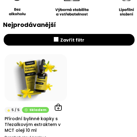
Nejprodávanější
Zavřít filtr
V
ý
p
i
s
p
r
o
d
Skladem
u
Přírodní bylinné kapky s
k
Třezalkovým extraktem v
t
MCT oleji 10 ml
ů