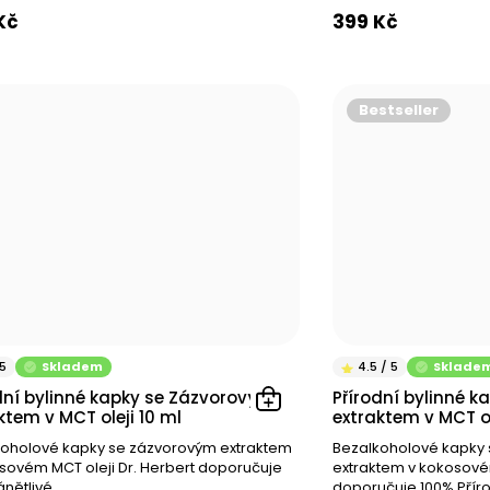
Kč
399 Kč
Bestseller
 a kapilárách
Skladem
Sklade
dní bylinné kapky se Zázvorovým
Přírodní bylinné 
ktem v MCT oleji 10 ml
extraktem v MCT ol
oholové kapky se zázvorovým extraktem
Bezalkoholové kapky 
sovém MCT oleji Dr. Herbert doporučuje
extraktem v kokosovém
 nerovnováhou
ánětlivé...
doporučuje 100% Přírod