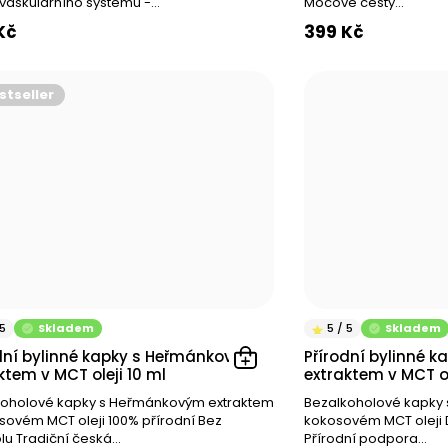
vaskulárního systému -...
Močové cesty...
Kč
399 Kč
stseller
Skladem
Skladem
dní bylinné kapky s Heřmánkovým
Přírodní bylinné k
ktem v MCT oleji 10 ml
extraktem v MCT ol
koholové kapky s Heřmánkovým extraktem
Bezalkoholové kapky 
sovém MCT oleji 100% přírodní Bez
kokosovém MCT oleji 
lu Tradiční česká...
Přírodní podpora...