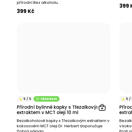
přírodní Bez alkoholu...
Ledviny
399 
399 Kč
Reprodukční a močové cesty
Normální stav svalů a kloubů
Nervová soustava
Pohlavní systém u žen oběh v jemných krevních cévách
Obranyschopnost
Pozitivní nálada
Klouby a svaly
Normální stav kloubů
Skladem
Pro ženy, které chtějí podpořit svůj menstruační cyklus
Přírodní bylinné kapky s Třezalkovým
Příro
extraktem v MCT oleji 10 ml
extra
Pro ženy v období menopauzy
Bezalkoholové kapky s Třezalkovým extraktem v
Bezalk
kokosovém MCT oleji Dr. Herbert doporučuje
v koko
Pro ženy s nepravidelnou menstruací nebo hormonální
Dobrá nálada...
Proti z