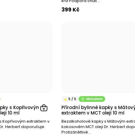
1
krvi Podpora chuti...
1
399 Kč
1
3
1
1
1
1
1
1
4
1
1
Skladem
1
apky s Kopřivovým
Přírodní bylinné kapky s Máto
eji 10 ml
extraktem v MCT oleji 10 ml
3
s Kopřivovým extraktem v
Bezalkoholové kapky s Mátovým extr
3
Dr. Herbert doporučuje
kokosovém MCT oleji Dr. Herbert dop
Protizánětlivé...