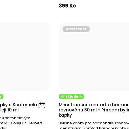
2
399 Kč
1
1
Bestseller
1
1
1
1
1
1
m
Skladem
1
kapky s Kontryhelovým
Menstruační komfort a hormon
eji 10 ml
rovnováhu 30 ml - Přírodní byl
kapky
1
s Kontryhelovým
 MCT oleji Dr. Herbert
Bylinné kapky pro hormonální rovnov
1
ní...
menstruační komfort Přírodní kapky s 