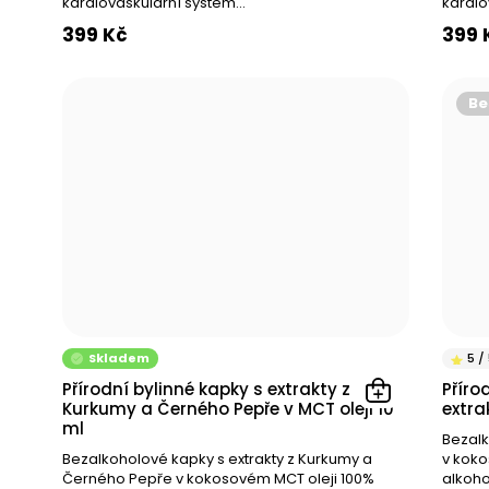
Obranyschopnost
kardiovaskulární systém...
kardio
Látková výměna
399 Kč
399 
Hladina cukru v krvi
Kardiovaskulární systém
Podpora hormonální rovnováhy
Be
Žlučník
Bylinná směs pro ženské zdraví
Játra
Přirozená pomoc při menstruačním cyklu a menopauze
Dýchací cesty
Pokožka
Imunitní systém
Hladina cukru v krvi
Skladem
Libido
Přírodní bylinné kapky s extrakty z
Příro
Kurkumy a Černého Pepře v MCT oleji 10
extra
Dýchací systém
ml
Bezal
Osvěžení těla
Bezalkoholové kapky s extrakty z Kurkumy a
v koko
Černého Pepře v kokosovém MCT oleji 100%
alkoho