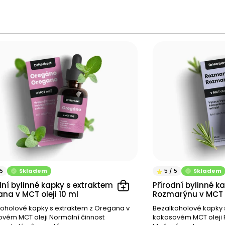
Skladem
Skladem
dní bylinné kapky s extraktem z
Přírodní bylinné k
na v MCT oleji 10 ml
Rozmarýnu v MCT o
oholové kapky s extraktem z Oregana v
Bezalkoholové kapky 
vém MCT oleji Normální činnost
kokosovém MCT oleji