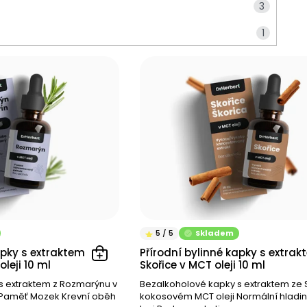
3
1
1
1
3
1
4
1
1
1
1
1
1
1
1
1
7
1
Skladem
1
apky s extraktem z
Přírodní bylinné kapky s extrak
2
leji 10 ml
Skořice v MCT oleji 10 ml
2
1
s extraktem z Rozmarýnu v
Bezalkoholové kapky s extraktem ze 
 Paměť Mozek Krevní oběh
kokosovém MCT oleji Normální hladin
1