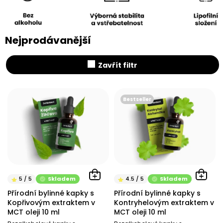
Nejprodávanější
Zavřít filtr
V
ý
Bestseller
p
i
s
p
r
o
d
Skladem
Skladem
u
Přírodní bylinné kapky s
Přírodní bylinné kapky s
k
Kopřivovým extraktem v
Kontryhelovým extraktem v
t
MCT oleji 10 ml
MCT oleji 10 ml
ů