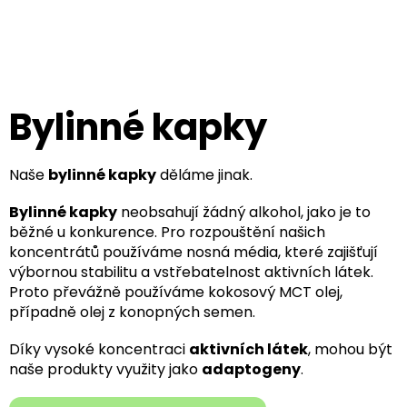
Přejít
na
obsah
Bylinné kapky
Naše
bylinné kapky
děláme jinak.
Bylinné kapky
neobsahují žádný alkohol, jako je to
běžné u konkurence. Pro rozpouštění našich
koncentrátů používáme nosná média, které zajišťují
výbornou stabilitu a vstřebatelnost aktivních látek.
Proto převážně používáme kokosový MCT olej,
případně olej z konopných semen.
Díky vysoké koncentraci
aktivních látek
, mohou být
naše produkty využity jako
adaptogeny
.