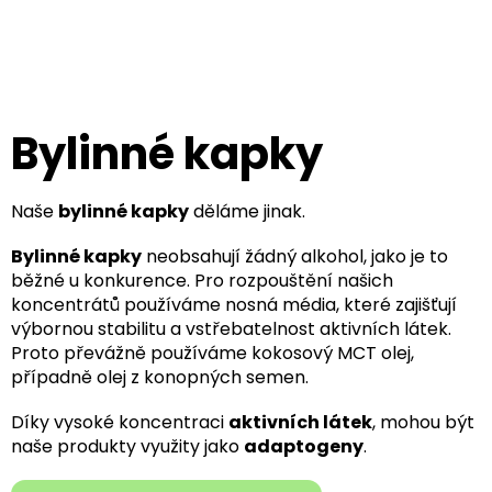
Přejít
na
obsah
Bylinné kapky
Naše
bylinné kapky
děláme jinak.
Bylinné kapky
neobsahují žádný alkohol, jako je to
běžné u konkurence. Pro rozpouštění našich
koncentrátů používáme nosná média, které zajišťují
výbornou stabilitu a vstřebatelnost aktivních látek.
Proto převážně používáme kokosový MCT olej,
případně olej z konopných semen.
Díky vysoké koncentraci
aktivních látek
, mohou být
naše produkty využity jako
adaptogeny
.