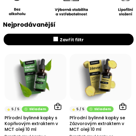
Nejprodávanější
Zavřít filtr
V
ý
p
i
s
p
r
o
d
Skladem
Skladem
u
Přírodní bylinné kapky s
Přírodní bylinné kapky se
k
Kopřivovým extraktem v
Zázvorovým extraktem v
t
MCT oleji 10 ml
MCT oleji 10 ml
ů