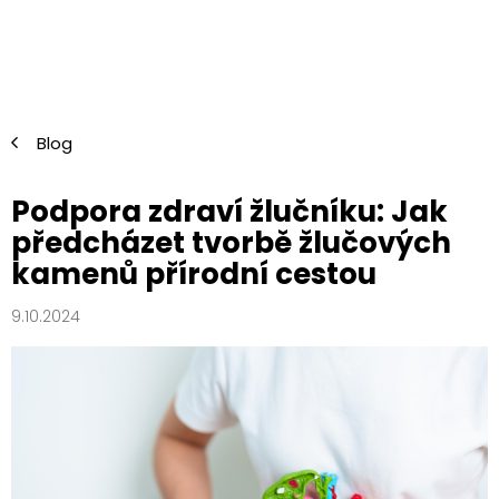
Přejít
na
obsah
Blog
Podpora zdraví žlučníku: Jak
předcházet tvorbě žlučových
kamenů přírodní cestou
9.10.2024