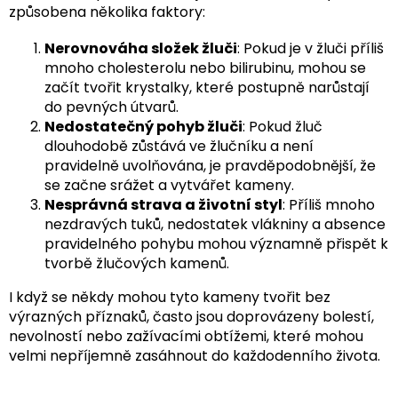
způsobena několika faktory:
Nerovnováha složek žluči
: Pokud je v žluči příliš
mnoho cholesterolu nebo bilirubinu, mohou se
začít tvořit krystalky, které postupně narůstají
do pevných útvarů.
Nedostatečný pohyb žluči
: Pokud žluč
dlouhodobě zůstává ve žlučníku a není
pravidelně uvolňována, je pravděpodobnější, že
se začne srážet a vytvářet kameny.
Nesprávná strava a životní styl
: Příliš mnoho
nezdravých tuků, nedostatek vlákniny a absence
pravidelného pohybu mohou významně přispět k
tvorbě žlučových kamenů.
I když se někdy mohou tyto kameny tvořit bez
výrazných příznaků, často jsou doprovázeny bolestí,
nevolností nebo zažívacími obtížemi, které mohou
velmi nepříjemně zasáhnout do každodenního života.