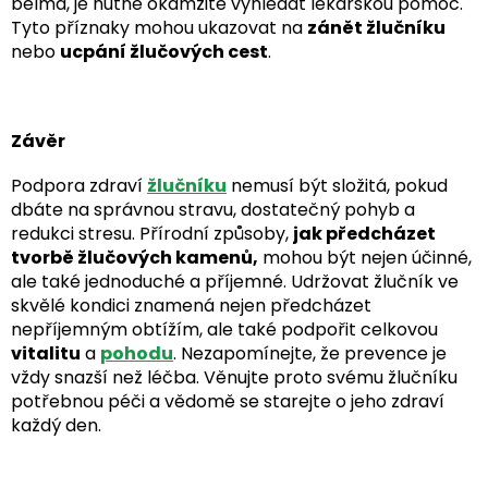
bělma, je nutné okamžitě vyhledat lékařskou pomoc.
Tyto příznaky mohou ukazovat na
zánět žlučníku
nebo
ucpání žlučových cest
.
Závěr
Podpora zdraví
žlučníku
nemusí být složitá, pokud
dbáte na správnou stravu, dostatečný pohyb a
redukci stresu. Přírodní způsoby,
jak předcházet
tvorbě žlučových kamenů,
mohou být nejen účinné,
ale také jednoduché a příjemné. Udržovat žlučník ve
skvělé kondici znamená nejen předcházet
nepříjemným obtížím, ale také podpořit celkovou
vitalitu
a
pohodu
. Nezapomínejte, že prevence je
vždy snazší než léčba. Věnujte proto svému žlučníku
potřebnou péči a vědomě se starejte o jeho zdraví
každý den.