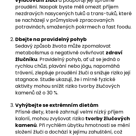
vylučování žluči
a podporují její správné
proudění. Naopak byste měli omezit příjem
nezdravých nasycených tuků a trans-tuků, které
se nacházejí v průmyslově zpracovaných
potravinách, smažených pokrmech a fast foodu.
Dbejte na pravidelný pohyb
Sedavý způsob života může zpomalovat
metabolismus a negativně ovlivňovat
zdraví
žlučníku
. Pravidelný pohyb, ať už se jedná o
rychlou chůzi, plavání nebo jógu, napomáhá
trávení, zlepšuje proudění žluči a snižuje riziko její
stagnace. Studie ukazují, že i mírné fyzické
aktivity mohou snížit riziko tvorby žlučových
kamenů až o 30 %.
Vyhýbejte se extrémním dietám
Přísné diety, které zahrnují velmi nízký příjem
kalorií, mohou zvyšovat riziko
tvorby žlučových
kamenů
. Při rychlém úbytku hmotnosti se mění
složení žluči a dochází k jejímu zahuštění, což