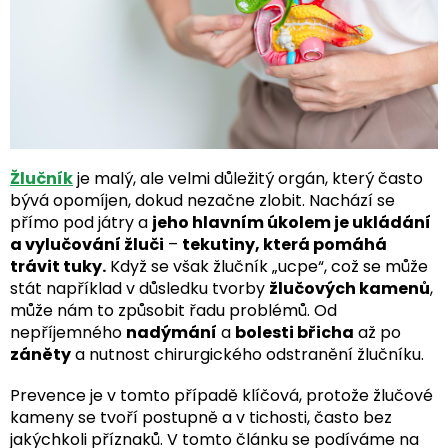
Žlučník
je malý, ale velmi důležitý orgán, který často
bývá opomíjen, dokud nezačne zlobit. Nachází se
přímo pod játry a
jeho hlavním úkolem je ukládání
a vylučování žluči
–
tekutiny, která pomáhá
trávit tuky.
Když se však žlučník „ucpe“, což se může
stát například v důsledku tvorby
žlučových kamenů
,
může nám to způsobit řadu problémů. Od
nepříjemného
nadýmání
a
bolesti břicha
až po
záněty
a nutnost chirurgického odstranění žlučníku.
Prevence je v tomto případě klíčová, protože žlučové
kameny se tvoří postupně a v tichosti, často bez
jakýchkoli příznaků. V tomto článku se podíváme na