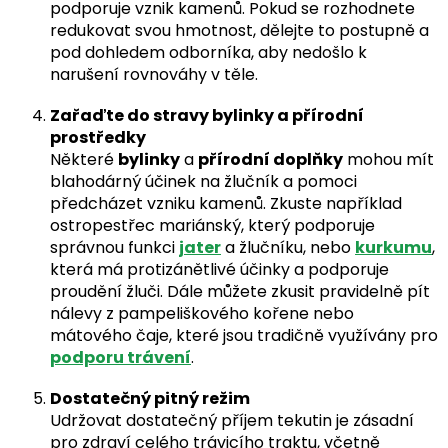
podporuje vznik kamenů. Pokud se rozhodnete
redukovat svou hmotnost, dělejte to postupně a
pod dohledem odborníka, aby nedošlo k
narušení rovnováhy v těle.
Zařaďte do stravy bylinky a přírodní
prostředky
Některé
bylinky
a
přírodní doplňky
mohou mít
blahodárný účinek na žlučník a pomoci
předcházet vzniku kamenů. Zkuste například
ostropestřec mariánský, který podporuje
správnou funkci
jater
a žlučníku, nebo
kurkumu
,
která má protizánětlivé účinky a podporuje
proudění žluči. Dále můžete zkusit pravidelně pít
nálevy z pampeliškového kořene nebo
mátového čaje, které jsou tradičně využívány pro
podporu trávení
.
Dostatečný pitný režim
Udržovat dostatečný příjem tekutin je zásadní
pro zdraví celého trávicího traktu, včetně