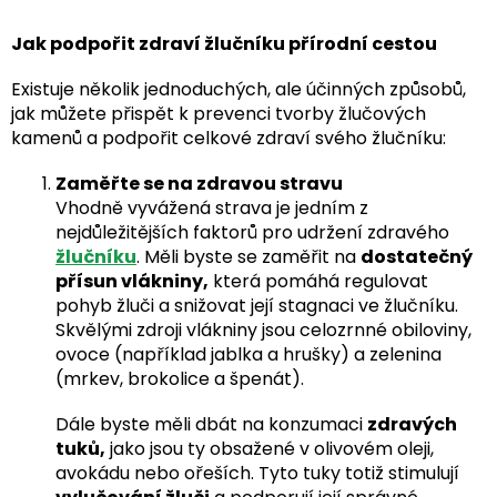
Jak podpořit zdraví žlučníku přírodní cestou
Existuje několik jednoduchých, ale účinných způsobů,
jak můžete přispět k prevenci tvorby žlučových
kamenů a podpořit celkové zdraví svého žlučníku:
Zaměřte se na zdravou stravu
Vhodně vyvážená strava je jedním z
nejdůležitějších faktorů pro udržení zdravého
žlučníku
. Měli byste se zaměřit na
dostatečný
přísun vlákniny,
která pomáhá regulovat
pohyb žluči a snižovat její stagnaci ve žlučníku.
Skvělými zdroji vlákniny jsou celozrnné obiloviny,
ovoce (například jablka a hrušky) a zelenina
(mrkev, brokolice a špenát).
Dále byste měli dbát na konzumaci
zdravých
tuků,
jako jsou ty obsažené v olivovém oleji,
avokádu nebo ořeších. Tyto tuky totiž stimulují