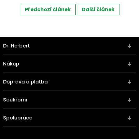
Předchozí článek
Další článek
Z
Dr. Herbert
á
p
a
Nákup
t
í
Doprava a platba
Soukromí
Spolupráce