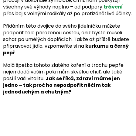
pracují v dokonalé symbióze, čímž nám poskytují
všechny své výhody naplno – od podpory
trávení
přes boj s volnými radikály až po protizánětlivé účinky.
Přidáním této dvojice do svého jídelníčku můžete
podpořit tělo přirozenou cestou, aniž byste museli
sahat po umělých doplňcích. Takže až příště budete
připravovat jídlo, vzpomeňte si na
kurkumu a černý
pepř
.
Malá špetka tohoto zlatého koření a trochu pepře
nejen dodá vašim pokrmům skvělou chuť, ale také
posílí vaši vitalitu.
Jak se říká, zdraví máme jen
jedno – tak proč ho nepodpořit něčím tak
jednoduchým a chutným?