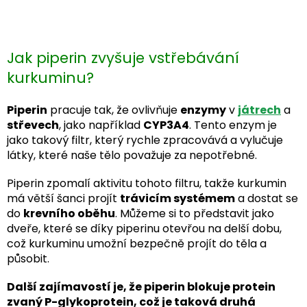
Jak piperin zvyšuje vstřebávání
kurkuminu?
Piperin
pracuje tak, že ovlivňuje
enzymy
v
játrech
a
střevech
, jako například
CYP3A4
. Tento enzym je
jako takový filtr, který rychle zpracovává a vylučuje
látky, které naše tělo považuje za nepotřebné.
Piperin zpomalí aktivitu tohoto filtru, takže kurkumin
má větší šanci projít
trávicím systémem
a dostat se
do
krevního oběhu
. Můžeme si to představit jako
dveře, které se díky piperinu otevřou na delší dobu,
což kurkuminu umožní bezpečně projít do těla a
působit.
Další zajímavostí je, že piperin blokuje protein
zvaný P-glykoprotein, což je taková druhá