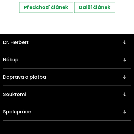
Předchozí článek
Další článek
Z
Dr. Herbert
á
p
a
Nákup
t
í
Doprava a platba
Soukromí
Spolupráce