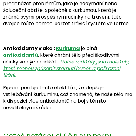
předcházet problémům, jako je nadýmání nebo
žaludeční obtíže. Společně s kurkumou, která je
známá svými prospěšnými účinky na trávení, tato
dvojice může pomoci udržet trávicí systém ve formě.
Antioxidanty v akci:
Kurkuma
je plná
antioxidantů
, které chrání tělo před škodlivými
účinky volných radikálů.
Volné radikály jsou molekuly,
které mohou způsobit stárnutí buněk a poškození
tkání.
Piperin posiluje tento efekt tím, že zlepšuje
vstřebávání kurkuminu, což znamená, že naše tělo má
k dispozici více antioxidantů na boj s těmito
neviditelnými škůdci.
Možné nežádoucí účinky piperinu