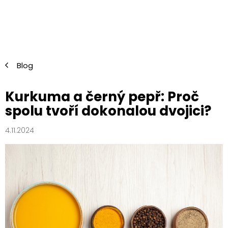
Přejít
na
obsah
Blog
Kurkuma a černý pepř: Proč
spolu tvoří dokonalou dvojici?
4.11.2024