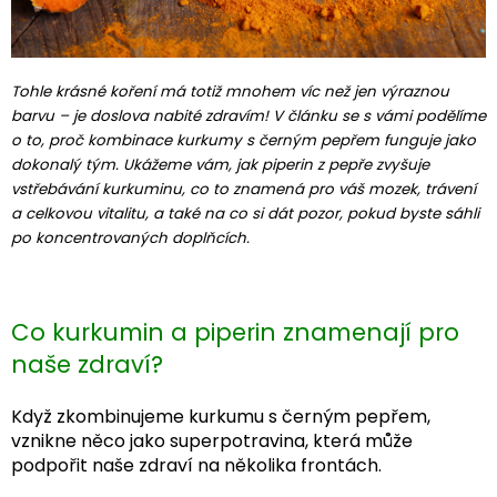
Tohle krásné koření má totiž mnohem víc než jen výraznou
barvu – je doslova nabité zdravím! V článku se s vámi podělíme
o to, proč kombinace kurkumy s černým pepřem funguje jako
dokonalý tým. Ukážeme vám, jak piperin z pepře zvyšuje
vstřebávání kurkuminu, co to znamená pro váš mozek, trávení
a celkovou vitalitu, a také na co si dát pozor, pokud byste sáhli
po koncentrovaných doplňcích.
Co kurkumin a piperin znamenají pro
naše zdraví?
Když zkombinujeme kurkumu s černým pepřem,
vznikne něco jako superpotravina, která může
podpořit naše zdraví na několika frontách.