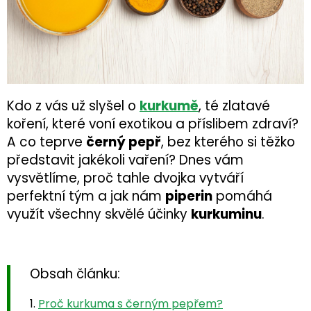
Kdo z vás už slyšel o
kurkumě
, té zlatavé
koření, které voní exotikou a příslibem zdraví?
A co teprve
černý pepř
, bez kterého si těžko
představit jakékoli vaření? Dnes vám
vysvětlíme, proč tahle dvojka vytváří
perfektní tým a jak nám
piperin
pomáhá
využít všechny skvělé účinky
kurkuminu
.
Obsah článku:
Proč kurkuma s černým pepřem?