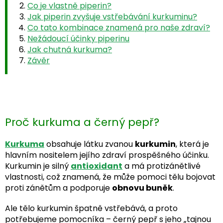
Co je vlastně piperin?
Jak piperin zvyšuje vstřebávání kurkuminu?
Co tato kombinace znamená pro naše zdraví?
Nežádoucí účinky piperinu
Jak chutná kurkuma?
Závěr
Proč kurkuma a černý pepř?
Kurkuma
obsahuje látku zvanou
kurkumin
, která je
hlavním nositelem jejího zdraví prospěšného účinku.
Kurkumin je silný
antioxidant
a má protizánětlivé
vlastnosti, což znamená, že může pomoci tělu bojovat
proti zánětům a podporuje
obnovu buněk
.
Ale tělo kurkumin špatně vstřebává, a proto
potřebujeme pomocníka – černý pepř s jeho „tajnou