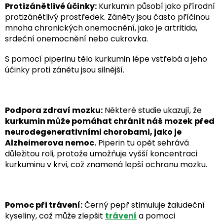
Protizánětlivé účinky:
Kurkumin působí jako přírodní
protizánětlivý prostředek. Záněty jsou často příčinou
mnoha chronických onemocnění, jako je artritida,
srdeční onemocnění nebo cukrovka.
S pomocí piperinu tělo kurkumin lépe vstřebá a jeho
účinky proti zánětu jsou silnější.
Podpora zdraví mozku:
Některé studie ukazují, že
kurkumin může pomáhat chránit náš
mozek
před
neurodegenerativními chorobami, jako je
Alzheimerova nemoc.
Piperin tu opět sehrává
důležitou roli, protože umožňuje vyšší koncentraci
kurkuminu v krvi, což znamená lepší ochranu mozku.
Pomoc při trávení:
Černý pepř stimuluje žaludeční
kyseliny, což může zlepšit
trávení
a pomoci