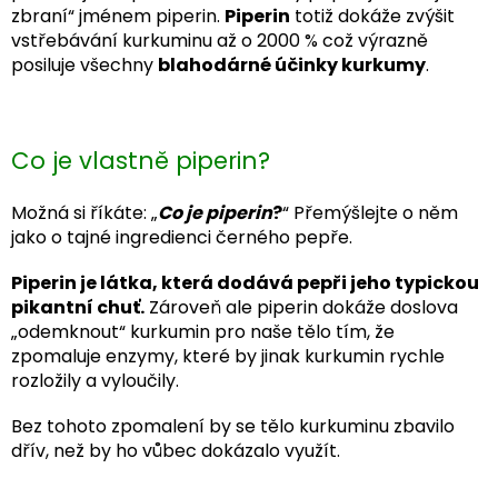
zbraní“ jménem piperin.
Piperin
totiž dokáže zvýšit
vstřebávání kurkuminu až o 2000 % což výrazně
posiluje všechny
blahodárné účinky kurkumy
.
Co je vlastně piperin?
Možná si říkáte: „
Co je piperin
?
“ Přemýšlejte o něm
jako o tajné ingredienci černého pepře.
Piperin je látka, která dodává pepři jeho typickou
pikantní chuť.
Zároveň ale piperin dokáže doslova
„odemknout“ kurkumin pro naše tělo tím, že
zpomaluje enzymy, které by jinak kurkumin rychle
rozložily a vyloučily.
Bez tohoto zpomalení by se tělo kurkuminu zbavilo
dřív, než by ho vůbec dokázalo využít.