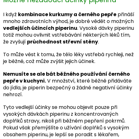
I když
kombinace kurkumy a černého pepře
přináší
mnoho zdravotních výhod, je dobré vědět o možných
vedlejších účincích piperinu
. Vysoké dávky piperinu
totiž mohou ovlivnit vstřebávání některých léků tím,
že zvyšují
průchodnost střevní stěny
.
To může vést k tomu, že tělo léky vstřebá rychleji, než
je běžné, což může zvýšit jejich účinek.
Nemusíte se ale bát běžného používání černého
pepře v kuchyni.
V množství, které běžně přidáváte
do jídla, je piperin bezpečný a žádné negativní účinky
nehrozí.
Tyto vedlejší účinky se mohou objevit pouze při
vysokých dávkách piperinu z koncentrovaných
doplňků stravy, nikoli při běžném pepření pokrmů.
Pokud však přemýšlíte o užívání doplňků s vysokým
obsahem piperinu, je lepší se poradit s lékařem,