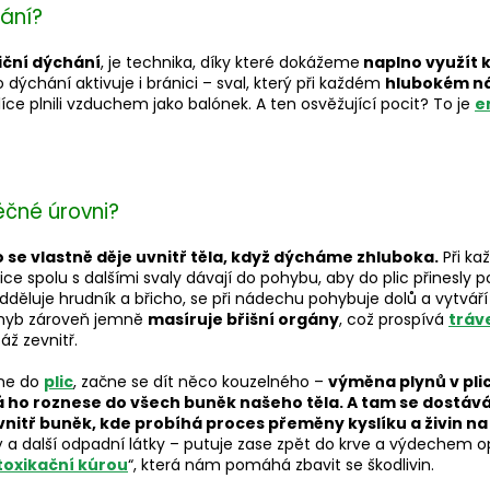
ání?
iční dýchání
, je technika, díky které dokážeme
naplno využít k
ýchání aktivuje i bránici – sval, který při každém
hlubokém n
íce plnili vzduchem jako balónek. A ten osvěžující pocit? To je
e
ěčné úrovni?
se vlastně děje uvnitř těla, když dýcháme zhluboka.
Při k
ice spolu s dalšími svaly dávají do pohybu, aby do plic přinesly
dděluje hrudník a břicho, se při nádechu pohybuje dolů a vytváří
ohyb zároveň jemně
masíruje břišní orgány
, což prospívá
tráv
áž zevnitř.
ane do
plic
, začne se dít něco kouzelného –
výměna plynů v plic
á ho roznese do všech buněk našeho těla. A tam se dostává
nitř buněk, kde probíhá proces přeměny kyslíku a živin na 
tý a další odpadní látky – putuje zase zpět do krve a výdechem o
toxikační kúrou
“, která nám pomáhá zbavit se škodlivin.