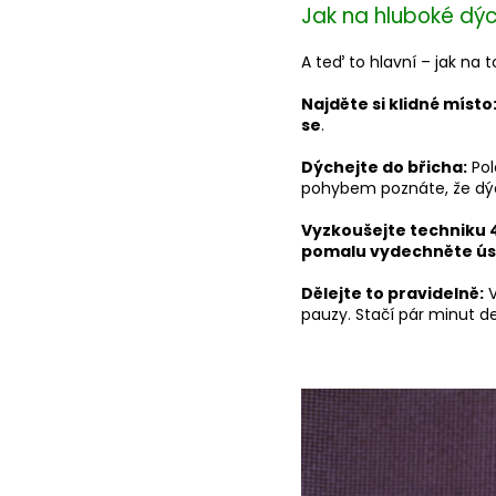
Jak na hluboké dý
A teď to hlavní – jak na t
Najděte si klidné místo
se
.
Dýchejte do břicha:
Pol
pohybem poznáte, že dýc
Vyzkoušejte techniku 
pomalu vydechněte úst
Dělejte to pravidelně:
V
pauzy. Stačí pár minut de