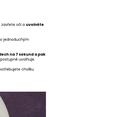
 zavřete oči a
uvolněte
ímto jednoduchým
ech na 7 sekund a pak
o postupně uvolňuje.
otřebujete chvilku