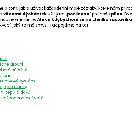
íme o tom, jak si užívat každodenní malé zázraky, které nám příro
že
vědomé dýchání
sloužit jako „
posilovna
“ pro naše
plíce
. Dý
ou moc nevnímáme.
Ale co kdybychom se na chvilku zastavili 
kvapí, jaký to má smysl. Tak pojďme na to!
hání
ěčné úrovni
chání důležité
chání
 nervový systém
 jejich účinky
ní tepu a tlaku
 každodenním životě