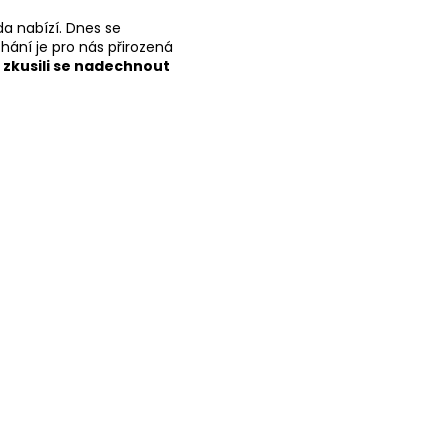
da nabízí. Dnes se
chání je pro nás přirozená
a zkusili se nadechnout