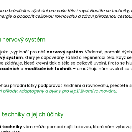
 a bráničního dýchání pro vaše tělo i mysl. Naučte se technik
e energie a podpořit celkovou rovnováhu a zdraví přirozenou cestou.
 nervový systém
jako „vypínač“ pro náš
nervový systém
. Vědomé, pomalé dýchá
vý systém
, který je odpovědný za klid a regeneraci těla. Když se 
 zklidňuje, klesá krevní tlak a tělo se celkově uvolní. Proto se 
axačních
a
meditačních technik
– umožňuje nám uvolnit se 
hou přírodní látky podporovat zklidnění a rovnováhu, přečtěte s
 přírody: Adaptogeny a byliny pro lepší životní rovnováhu.
techniky a jejich účinky
í techniky
vám může pomoci najít takovou, která vám vyhovuje