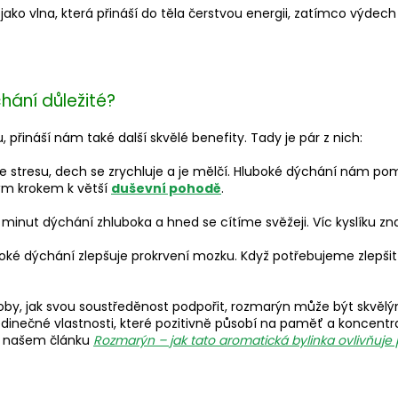
ako vlna, která přináší do těla čerstvou energii, zatímco výdech
chání důležité?
, přináší nám také další skvělé benefity. Tady je pár z nich:
 stresu, dech se zrychluje a je mělčí. Hluboké dýchání nám pom
ým krokem k větší
duševní pohodě
.
 minut dýchání zhluboka a hned se cítíme svěžeji. Víc kyslíku 
boké dýchání zlepšuje prokrvení mozku. Když potřebujeme zlepši
soby, jak svou soustředěnost podpořit, rozmarýn může být skv
dinečné vlastnosti, které pozitivně působí na paměť a koncentr
 v našem článku
Rozmarýn – jak tato aromatická bylinka ovlivňuje