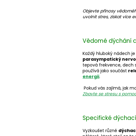
Objevte přínosy vědomého
uvolnit stres, získat víc
Vědomé dýchání a
Každý hluboký nádech je 
parasympatický nervo
tepová frekvence, dech se
používá jako součást
rel
energii
.
Pokud vás zajímá, jak mo
Zbavte se stresu s pomocí
Specifické dýchací 
Vyzkoušet různé
dýchac