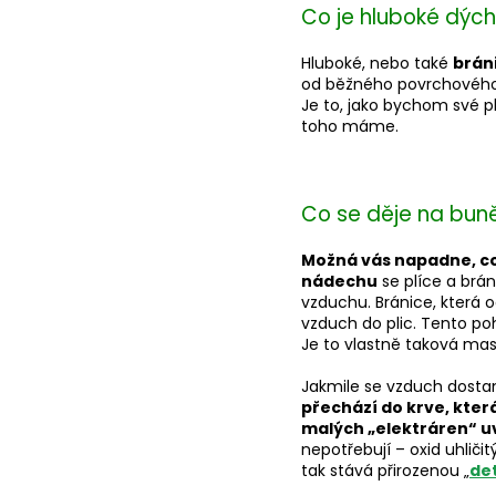
Co je hluboké dých
Hluboké, nebo také
brán
od běžného povrchového d
Je to, jako bychom své pl
toho máme.
Co se děje na bun
Možná vás napadne, co 
nádechu
se plíce a brán
vzduchu. Bránice, která o
vzduch do plic. Tento p
Je to vlastně taková mas
Jakmile se vzduch dost
přechází do krve, kter
malých „elektráren“ uv
nepotřebují – oxid uhliči
tak stává přirozenou „
de