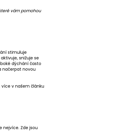
y, které vám pomohou
ní stimuluje
aktivuje, snižuje se
hluboké dýchání často
a načerpat novou
i více v našem článku
 nejvíce. Zde jsou