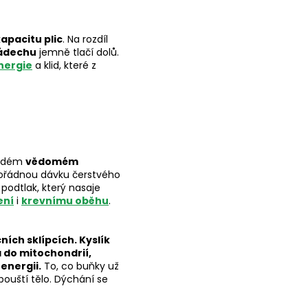
apacitu plic
. Na rozdíl
ádechu
jemně tlačí dolů.
nergie
a klid, které z
aždém
vědomém
 pořádnou dávku čerstvého
 podtlak, který nasaje
ení
i
krevnímu oběhu
.
ních sklípcích. Kyslík
 do mitochondrií,
energii.
To, co buňky už
pouští tělo. Dýchání se