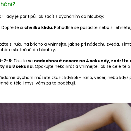
chání?
o! Tady je pár tipů, jak začít s dýcháním do hloubky:
:
Dopřejte si
chvilku klidu
. Pohodlně se posaďte nebo si lehněte,
ožte si ruku na břicho a vnímejte, jak se při nádechu zvedá. T
háte skutečně do hloubky.
4-7-8:
Zkuste se
nadechnout nosem na 4 sekundy, zadržte d
y na 8 sekund.
Opakujte několikrát a vnímejte, jak se celé těl
ědomé dýchání můžete zkusit kdykoli – ráno, večer, nebo když p
nně a tělo i mysl vám za to poděkují.