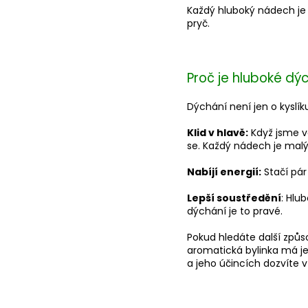
Každý hluboký nádech je j
pryč.
Proč je hluboké dý
Dýchání není jen o kyslíku
Klid v hlavě:
Když jsme ve
se. Každý nádech je mal
Nabíjí energií:
Stačí pár
Lepší soustředění
: Hlu
dýchání je to pravé.
Pokud hledáte další způ
aromatická bylinka má je
a jeho účincích dozvíte