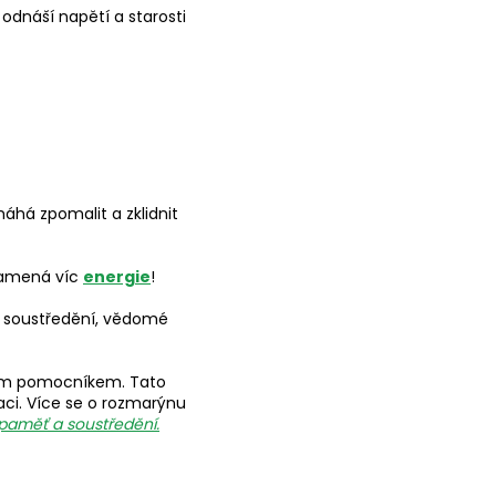
 odnáší napětí a starosti
áhá zpomalit a zklidnit
znamená víc
energie
!
t soustředění, vědomé
ělým pomocníkem. Tato
aci. Více se o rozmarýnu
 paměť a soustředění.