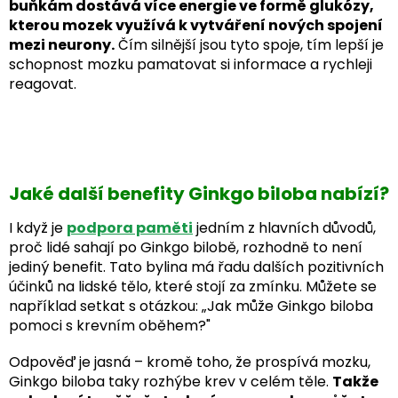
buňkám dostává více energie ve formě glukózy,
kterou mozek využívá k vytváření nových spojení
mezi neurony.
Čím silnější jsou tyto spoje, tím lepší je
schopnost mozku pamatovat si informace a rychleji
reagovat.
Jaké další benefity Ginkgo biloba nabízí?
I když je
podpora paměti
jedním z hlavních důvodů,
proč lidé sahají po Ginkgo bilobě, rozhodně to není
jediný benefit. Tato bylina má řadu dalších pozitivních
účinků na lidské tělo, které stojí za zmínku. Můžete se
například setkat s otázkou: „Jak může Ginkgo biloba
pomoci s krevním oběhem?"
Odpověď je jasná – kromě toho, že prospívá mozku,
Ginkgo biloba taky rozhýbe krev v celém těle.
Takže