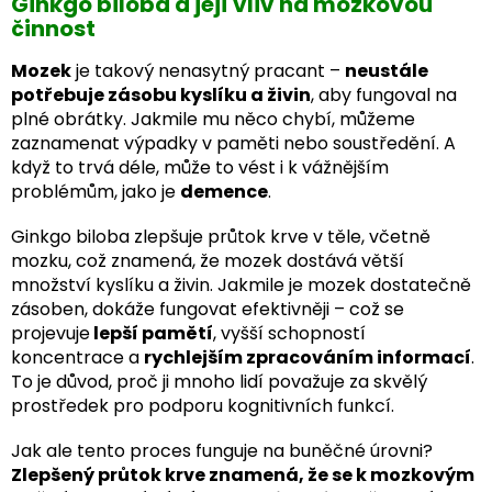
Ginkgo biloba a její vliv na mozkovou
činnost
Mozek
je takový nenasytný pracant –
neustále
potřebuje zásobu kyslíku a živin
, aby fungoval na
plné obrátky. Jakmile mu něco chybí, můžeme
zaznamenat výpadky v paměti nebo soustředění. A
když to trvá déle, může to vést i k vážnějším
problémům, jako je
demence
.
Ginkgo biloba zlepšuje průtok krve v těle, včetně
mozku, což znamená, že mozek dostává větší
množství kyslíku a živin. Jakmile je mozek dostatečně
zásoben, dokáže fungovat efektivněji – což se
projevuje
lepší pamětí
, vyšší schopností
koncentrace a
rychlejším zpracováním informací
.
To je důvod, proč ji mnoho lidí považuje za skvělý
prostředek pro podporu kognitivních funkcí.
Jak ale tento proces funguje na buněčné úrovni?
Zlepšený průtok krve znamená, že se k mozkovým