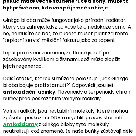
pokud máte věčně studené ruce a nohy, může to
být právě ona, kdo vás příjemně zahřeje
.
Ginkgo biloba může fungovat jako přírodní radiátor,
který vás zahřeje, když to vaše tělo nedokáže samo. A
ne, nemusíte se bát, že budete muset platit za tento
"teplotní servis" měsíční fakturu jako za topení.
Lepší prokrvení znamená, že tkáně jsou lépe
zásobovány kyslíkem a živinami, což může zlepšit
jejich regeneraci.
Další otázka, kterou si můžete položit, je: „Jak Ginkgo
biloba bojuje proti stárnutí?" Odpovědí jsou její
antioxidační účinky
. Flavonoidy a terpenoidy chrání
buňky před poškozením volnými radikály.
Volné radikály jsou nestabilní molekuly, které mohou
způsobit poškození DNA a urychlit proces stárnutí.
Antioxidanty
z Ginkgo biloby tyto molekuly
neutralizují, což znamená, že naše buňky zůstávají déle