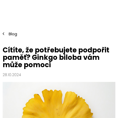
Přejít
na
obsah
Blog
Cítíte, že potřebujete podpořit
paměť? Ginkgo biloba vám
může pomoci
28.10.2024