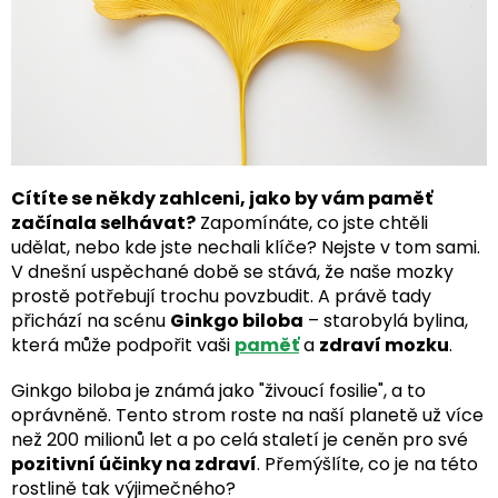
Cítíte se někdy zahlceni, jako by vám paměť
začínala selhávat?
Zapomínáte, co jste chtěli
udělat, nebo kde jste nechali klíče? Nejste v tom sami.
V dnešní uspěchané době se stává, že naše mozky
prostě potřebují trochu povzbudit. A právě tady
přichází na scénu
Ginkgo biloba
– starobylá bylina,
která může podpořit vaši
paměť
a
zdraví mozku
.
Ginkgo biloba je známá jako "živoucí fosilie", a to
oprávněně. Tento strom roste na naší planetě už více
než 200 milionů let a po celá staletí je ceněn pro své
pozitivní účinky na zdraví
. Přemýšlíte, co je na této
rostlině tak výjimečného?