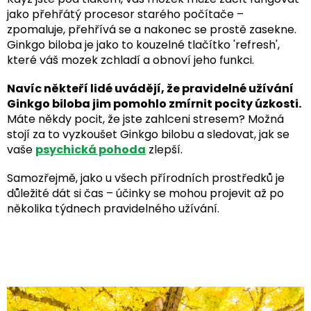
jako přehřátý procesor starého počítače –
zpomaluje, přehřívá se a nakonec se prostě zasekne.
Ginkgo biloba je jako to kouzelné tlačítko 'refresh',
které váš mozek zchladí a obnoví jeho funkci.
Navíc někteří lidé uvádějí, že pravidelné užívání
Ginkgo biloba jim pomohlo zmírnit pocity úzkosti.
Máte někdy pocit, že jste zahlceni stresem? Možná
stojí za to vyzkoušet Ginkgo bilobu a sledovat, jak se
vaše
psychická pohoda
zlepší.
Samozřejmě, jako u všech přírodních prostředků je
důležité dát si čas – účinky se mohou projevit až po
několika týdnech pravidelného užívání.