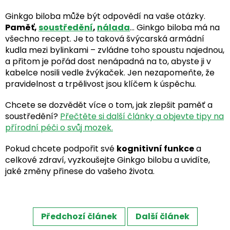
Ginkgo biloba může být odpovědí na vaše otázky.
Paměť,
soustředění
,
nálada
... Ginkgo biloba má na
všechno recept. Je to taková švýcarská armádní
kudla mezi bylinkami – zvládne toho spoustu najednou,
a přitom je pořád dost nenápadná na to, abyste ji v
kabelce nosili vedle žvýkaček. Jen nezapomeňte, že
pravidelnost a trpělivost jsou klíčem k úspěchu.
Chcete se dozvědět více o tom, jak zlepšit paměť a
soustředění?
Přečtěte si další články a objevte tipy na
přírodní péči o svůj mozek.
Pokud chcete podpořit své
kognitivní funkce
a
celkové zdraví, vyzkoušejte Ginkgo bilobu a uvidíte,
jaké změny přinese do vašeho života.
Předchozí článek
Další článek