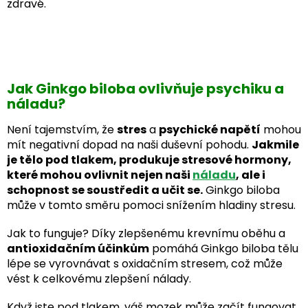
zdravé.
Jak Ginkgo biloba ovlivňuje psychiku a
náladu?
Není tajemstvím, že
stres
a
psychické napětí
mohou
mít negativní dopad na naši duševní pohodu.
Jakmile
je tělo pod tlakem, produkuje stresové hormony,
které mohou ovlivnit nejen naši
náladu
, ale i
schopnost se soustředit a učit se.
Ginkgo biloba
může v tomto směru pomoci snížením hladiny stresu.
Jak to funguje? Díky zlepšenému krevnímu oběhu a
antioxidačním účinkům
pomáhá Ginkgo biloba tělu
lépe se vyrovnávat s oxidačním stresem, což může
vést k celkovému zlepšení nálady.
Když jste pod tlakem, váš mozek může začít fungovat