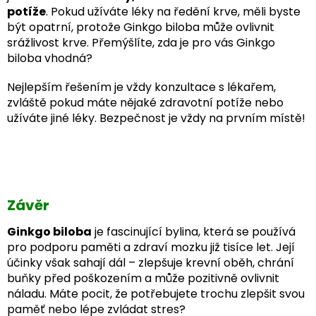
potíže
. Pokud užíváte léky na ředění krve, měli byste
být opatrní, protože Ginkgo biloba může ovlivnit
srážlivost krve. Přemýšlíte, zda je pro vás Ginkgo
biloba vhodná?
Nejlepším řešením je vždy konzultace s lékařem,
zvláště pokud máte nějaké zdravotní potíže nebo
užíváte jiné léky. Bezpečnost je vždy na prvním místě!
Závěr
Ginkgo biloba
je fascinující bylina, která se používá
pro podporu paměti a zdraví mozku již tisíce let. Její
účinky však sahají dál – zlepšuje krevní oběh, chrání
buňky před poškozením a může pozitivně ovlivnit
náladu. Máte pocit, že potřebujete trochu zlepšit svou
paměť nebo lépe zvládat stres?