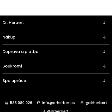
Z
Dr. Herbert
á
p
a
Nákup
t
í
Doprava a platba
Soukromí
Spolupráce
588 080 026
info@drherbert.cz
@drherbert
@drherbert