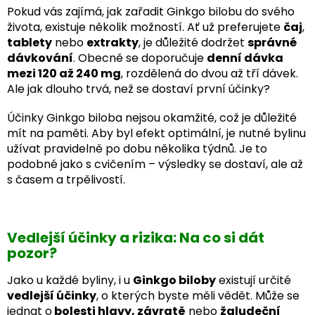
Pokud vás zajímá, jak zařadit Ginkgo bilobu do svého
života, existuje několik možností. Ať už preferujete
čaj
,
tablety
nebo
extrakty
, je důležité dodržet
správné
dávkování
. Obecně se doporučuje
denní dávka
mezi 120 až 240 mg
, rozdělená do dvou až tří dávek.
Ale jak dlouho trvá, než se dostaví první účinky?
Účinky Ginkgo biloba nejsou okamžité, což je důležité
mít na paměti. Aby byl efekt optimální, je nutné bylinu
užívat pravidelně po dobu několika týdnů. Je to
podobné jako s cvičením – výsledky se dostaví, ale až
s časem a trpělivostí.
Vedlejší účinky a rizika: Na co si dát
pozor?
Jako u každé byliny, i u
Ginkgo biloby
existují určité
vedlejší účinky
, o kterých byste měli vědět. Může se
jednat o
bolesti hlavy, závratě
nebo
žaludeční