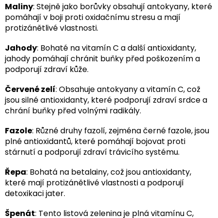
Maliny
: Stejně jako borůvky obsahují antokyany, které
pomáhají v boji proti oxidačnímu stresu a mají
protizánětlivé vlastnosti.
Jahody
: Bohaté na vitamín C a další antioxidanty,
jahody pomáhají chránit buňky před poškozením a
podporují zdraví kůže.
Červené zelí
: Obsahuje antokyany a vitamín C, což
jsou silné antioxidanty, které podporují zdraví srdce a
chrání buňky před volnými radikály.
Fazole
: Různé druhy fazolí, zejména černé fazole, jsou
plné antioxidantů, které pomáhají bojovat proti
stárnutí a podporují zdraví trávicího systému.
Řepa
: Bohatá na betalainy, což jsou antioxidanty,
které mají protizánětlivé vlastnosti a podporují
detoxikaci jater.
Špenát
: Tento listová zelenina je plná vitamínu C,